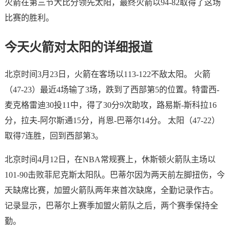
火箭在第三节大比分领先太阳，最终火箭以94-82取得了这场
比赛的胜利。
今天火箭对太阳的详细报道
北京时间3月23日，火箭在客场以113-122不敌太阳。 火箭
（47-23）最近4场输了3场，跌到了西部第5的位置。特雷西-
麦克格雷迪30投11中，得了30分9次助攻，路易斯-斯科拉16
分，拉夫-阿尔斯通15分，肖恩-巴蒂尔14分。 太阳（47-22）
取得7连胜，回到西部第3。
北京时间4月12日，在NBA常规赛上，休斯顿火箭队主场以
101-90击败菲尼克斯太阳队。巴蒂尔因为两天前左脚扭伤，今
天缺席比赛，加盟火箭队两年来首次缺席，全勤记录作古。
记录显示，巴蒂尔上赛季加盟火箭队之后，两个赛季保持全
勤。