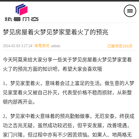
梦见房屋着火梦见梦家里着火了的预兆
2024-02-03 3:27:24
体育资讯
admin
已被浏览100次
今天阿莫来给大家分享一些关于梦见房屋着火梦见梦家里着
火了的预兆方面的知识吧，希望大家会喜欢哦
1、梦见家里着火，意味着会过上富足的生活。做生意的人梦
见家里着火又被自己扑灭，代表受价格不稳而损财，从新整
顿内部再开业。
2、梦见家中着火意味着的预兆勤勉做事，无厄安泰，终获成
功之吉兆无疑，虽然成功较迟些，但平安发展，改善境遇，
家门兴隆，但过程中亦有不少困苦烦恼。如果人、地两格无