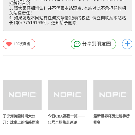
抵触的言论

3.请大家仔细辨认！并不代表本站观点,本站对此不承担任何相
关法律责任！

4.如果发现本网站有任何文章侵犯你的权益,请立刻联系本站站
长[QQ:775191930]，通知给予删除
分享到朋友圈
102
次浏览
丁宁刘诗雯绯闻大公
今日CBA赛程一览——
最新世界杯历史射手榜
开：球桌上的情感翻滚
12号全场焦点速递
排名