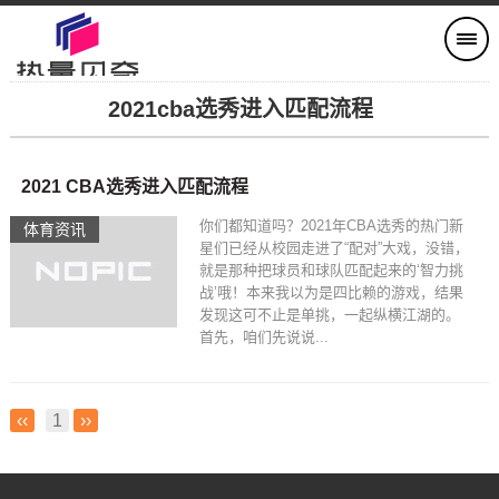
2021cba选秀进入匹配流程
2021 CBA选秀进入匹配流程
你们都知道吗？2021年CBA选秀的热门新
体育资讯
星们已经从校园走进了“配对”大戏，没错，
就是那种把球员和球队匹配起来的‘智力挑
战’哦！本来我以为是四比赖的游戏，结果
发现这可不止是单挑，一起纵横江湖的。
首先，咱们先说说...
‹‹
1
››