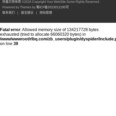
热量贝奇体育
©
2026 Copyright Your WebSite.Some Rights Reserved.
Powered by Themes by
蜀ICP备2023012195号
联系我们
|
留言建议
|
网站管理
Fatal error
: Allowed memory size of 134217728 bytes
exhausted (tried to allocate 66060320 bytes) in
/www/wwwroot/rlbq.com/zb_users/plugin/dyspider/include
on line
39