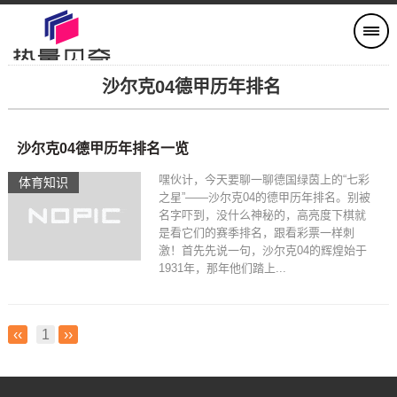
沙尔克04德甲历年排名
沙尔克04德甲历年排名一览
嘿伙计，今天要聊一聊德国绿茵上的“七彩
体育知识
之星”——沙尔克04的德甲历年排名。别被
名字吓到，没什么神秘的，高亮度下棋就
是看它们的赛季排名，跟看彩票一样刺
激！首先先说一句，沙尔克04的辉煌始于
1931年，那年他们踏上...
‹‹
1
››