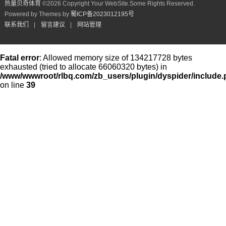
热量贝奇体育
©
2026 Copyright Your WebSite.Some Rights Reserved.
Powered by Themes by
蜀ICP备2023012195号
联系我们
|
留言建议
|
网站管理
Fatal error
: Allowed memory size of 134217728 bytes
exhausted (tried to allocate 66060320 bytes) in
/www/wwwroot/rlbq.com/zb_users/plugin/dyspider/include
on line
39