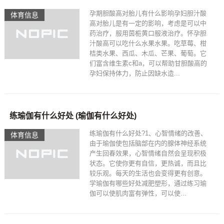
孕期胆酸高对胎儿有什么影响孕妇胆汁酸
体育信息
高对胎儿是有一定的影响，考虑是可以中
药治疗，服用茵栀黄口服液治疗。怀孕胆
汁酸高可以吃什么水果水果。吃草莓、柑
桔类水果、西瓜、木瓜、芒果、葡萄。它
们富含维生素c和a，可以帮助甘胆酸高的
孕妇保持体力，防止因缺水造...
练瑜伽有什么好处 (瑜伽有什么好处)
练瑜伽有什么好处?1、心智情绪的改善、
体育信息
由于瑜伽使包括脑部在内的腺体神经系统
产生回春效果，心智情绪自然会呈现积极
状态。它使你更有自信，更热诚，而且比
较乐观。每天的生活也会变得更有创意。
学瑜伽有哪些好处减肥塑形，通过练习瑜
伽可以使肌肉富有弹性，可以使...