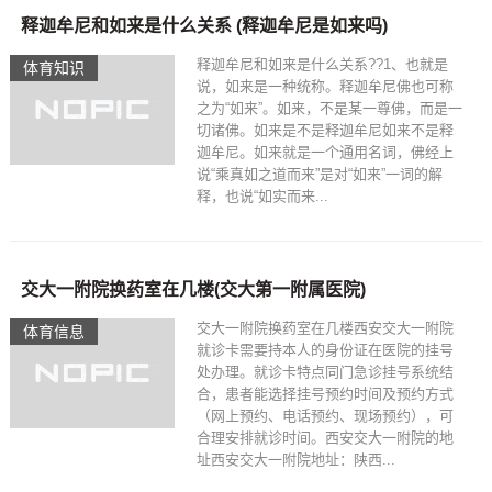
释迦牟尼和如来是什么关系 (释迦牟尼是如来吗)
释迦牟尼和如来是什么关系??1、也就是
体育知识
说，如来是一种统称。释迦牟尼佛也可称
之为“如来”。如来，不是某一尊佛，而是一
切诸佛。如来是不是释迦牟尼如来不是释
迦牟尼。如来就是一个通用名词，佛经上
说“乘真如之道而来”是对“如来”一词的解
释，也说“如实而来...
交大一附院换药室在几楼(交大第一附属医院)
交大一附院换药室在几楼西安交大一附院
体育信息
就诊卡需要持本人的身份证在医院的挂号
处办理。就诊卡特点同门急诊挂号系统结
合，患者能选择挂号预约时间及预约方式
（网上预约、电话预约、现场预约），可
合理安排就诊时间。西安交大一附院的地
址西安交大一附院地址：陕西...