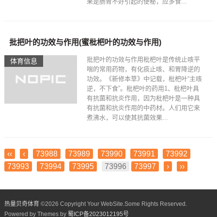
果是肠胃不好引起的便秘，应多食...
批把叶的功效与作用(蜜枇杷叶的功效与作用)
批把叶的功效与作用枇杷叶是传统止咳平
体育信息
喘的常用药物，有化痰止咳、和胃降逆的
功效。《新修本草》中记载，枇杷叶“主咳
逆，不下食”。枇杷叶的药用1、枇杷叶具
有抗菌和抗炎作用，因为枇杷叶是一种具
有抗菌和抗炎作用的中药材。人们用它来
煮沸水，可以使其抗菌效果...
‹‹
‹
73988
73989
73990
73991
73992
73993
73994
73995
73996
73997
›
››
热量贝奇体育
©
2026 Copyright Your WebSite.Some Rights Reserved.
Powered by Themes by
蜀ICP备2023012195号