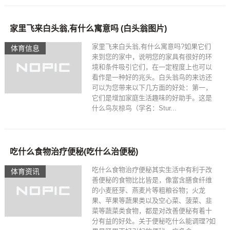
家里飞来白头翁,有什么寓意吗 (白头翁图片)
家里飞来白头翁,有什么寓意吗?如果它们
体育信息
来到您的家中，说明您的家具有很好的环
境和条件吸引它们，在一定程度上也可以
看作是一种好的兆头。白头翁鸟的来访还
可以为您带来以下几方面的好处：第一，
它们是增加家庭生活趣味的好助手。这是
什么鸟灰椋鸟（学名：Stur...
吃什么食物治疗便秘(吃什么治便秘)
吃什么食物治疗便秘其实生活中有利于改
体育资讯
善便秘的食物比比皆是，像富含膳食纤维
的小麦胚芽、燕麦片等粗粮谷物；火龙
果、苹果等蔬果类以及空心菜、菠菜、韭
菜等蔬菜类食物，都是对改善便秘有着十
分有益的好处。关于便秘吃什么能调理?如