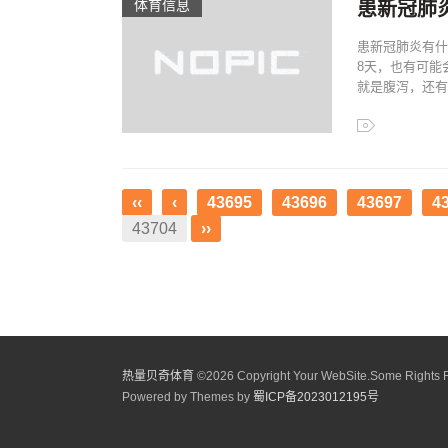
体育信息
患新冠肺
患新冠肺炎有什
8天，也有可能
就是腹泻，还有
‹‹
‹
43695
43696
43697
4
43704
››
热量贝奇体育
©
2026 Copyright Your WebSite.Some Rights 
Powered by Themes by
蜀ICP备2023012195号