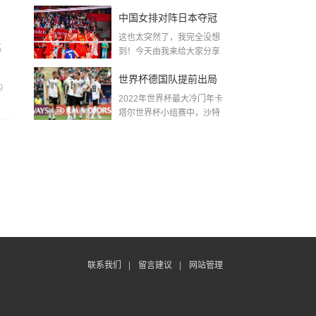
金球奖〖梅老七什么梗...
中国女排对阵日本夺冠
到
这也太突然了，我完全没想
了吗〖中国女排3 0复仇
兆
到！今天由我来给大家分享
一些关于中国女排对阵...
日本夺冠是哪一年〗
世界杯德国队提前出局
9
2022年世界杯最大冷门年卡
吗,2018年世界杯德国战
塔尔世界杯小组赛中，沙特
队2...
绩
联系我们
|
留言建议
|
网站管理