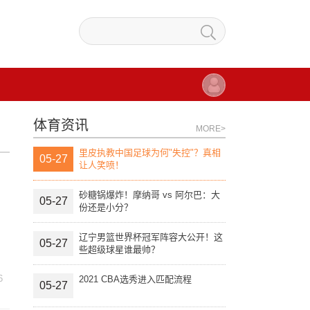
体育资讯
MORE>
里皮执教中国足球为何"失控"？真相
05-27
让人笑喷！
砂糖锅爆炸！摩纳哥 vs 阿尔巴：大
05-27
份还是小分？
辽宁男篮世界杯冠军阵容大公开！这
05-27
些超级球星谁最帅？
6
2021 CBA选秀进入匹配流程
05-27