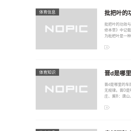
体育信息
批把叶的
批把叶的功效与
修本草》中记载
为枇杷叶是一种
体育知识
晋d是哪里
晋d是哪里的车
无规律。晋D是
庄、冀B：唐山