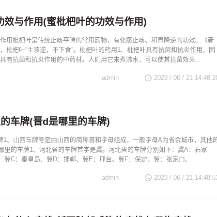
功效与作用(蜜枇杷叶的功效与作用)
作用枇杷叶是传统止咳平喘的常用药物，有化痰止咳、和胃降逆的功效。《新
，枇杷叶“主咳逆，不下食”。枇杷叶的药用1、枇杷叶具有抗菌和抗炎作用，因
具有抗菌和抗炎作用的中药材。人们用它来煮沸水，可以使其抗菌效果...
admin
2023 / 06 / 21 14:48:2
的车牌(晋d是哪里的车牌)
牌1、山西车牌号是由山西的简称晋和字母组成，一般字母A为省会城市，其他
哪里的车牌1、河北省的车牌首字是冀。河北省的车牌分别如下：冀A：石家
、冀C：秦皇岛、冀D：邯郸、冀E：邢台、冀F：保定、冀：张家口、...
admin
2023 / 06 / 21 14:48:5