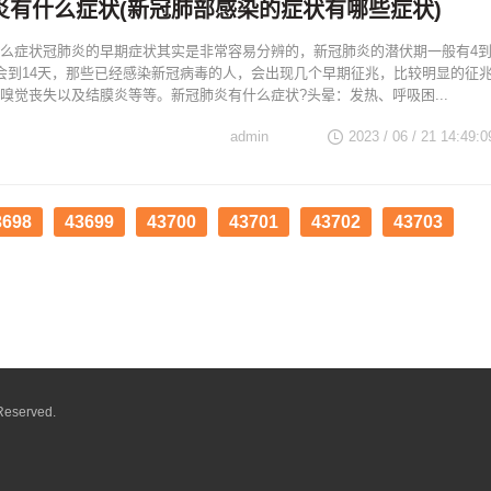
炎有什么症状(新冠肺部感染的症状有哪些症状)
么症状冠肺炎的早期症状其实是非常容易分辨的，新冠肺炎的潜伏期一般有4
会到14天，那些已经感染新冠病毒的人，会出现几个早期征兆，比较明显的征
嗅觉丧失以及结膜炎等等。新冠肺炎有什么症状?头晕：发热、呼吸困...
admin
2023 / 06 / 21 14:49:0
3698
43699
43700
43701
43702
43703
Reserved.