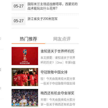
国际米兰主场迎战赫塔菲，西蒙尼的
05-27
战术能玩出什么花样？
浙江省女子200米冠军
05-27
热门推荐
网友点评
0
谁知道关于世界杯的历
本文摘要：谁知道关于世界
史 「十二月四号世界杯
杯的历史?〖One〗年第9届
世界杯赛—主办...
比赛时间」
的
夺冠致敬中国女排
哇！今天由我来给大家分享
〖2020关于电影 夺冠 观
一些关于夺冠致敬中国女排
3
〖2020关于电影...
后感心得体会范文精选5
梅西还有机会夺金球奖
篇〗
天哪！今天由我来给大家分
〖梅老七什么梗〗
享一些关于梅西还有机会夺