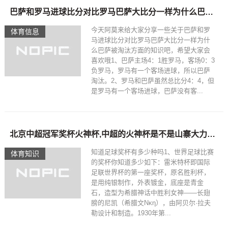
巴萨和罗马进球比分对比罗马巴萨大比分一样为什么巴萨被淘汰
今天阿莫来给大家分享一些关于巴萨和罗
体育信息
马进球比分对比罗马巴萨大比分一样为什
么巴萨被淘汰方面的知识吧，希望大家会
喜欢哦1、巴萨主场4：1胜罗马，客场0：3
负罗马，罗马有一个客场进球，所以巴萨
淘汰。2、罗马和巴萨虽然总比分4：4，但
是罗马有一个客场进球，巴萨没有客...
北京中超冠军奖杯火神杯,中超的火神杯是不是山寨大力神杯?感觉看的非常非常像?
知道足球奖杯有多少种吗1、世界足球比赛
体育知识
的奖杯你知道多少如下：雷米特杯即国际
足联世界杯的第一座奖杯，原名胜利杯，
是用纯银制作，外表镀金，底座是青金
石，造型为希腊神话中胜利女神——长翅
膀的尼凯（希腊文Νκη），由阿贝尔·拉夫
勒设计和制造。1930年第...