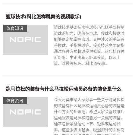
篮球技术(科比怎样跳舞的视频教学)
篮球技术基础技术控球技巧包括手部控制
体育知识
篮球的能力，确保在运球、传球和接球时
能够稳定地掌握篮球。其中涉及的手法有
手握球、手指拨球等。投篮技术主要是指
通过各种方式将球投进篮筐。这包括各种
近距离、中距离和远距离投篮，以及上
篮、跳投等技巧。科比退役那...
跑马拉松的装备有什么马拉松运动员必备的装备是什么
今天阿莫来给大家分享一些关于跑马拉松
体育资讯
的装备有什么马拉松运动员必备的装备是
什么方面的知识吧，希望大家会喜欢哦1、
运动服装是马拉松跑者另一关键的装备。
通常包括紧身运动上衣、短裤或运动长
裤。这些服装由轻质、吸湿排汗的面料制