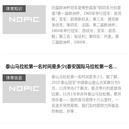
历届欧洲杯冠军是哪些国家?前四名分别是
体育知识
谁?第一届欧洲杯，1960年举行冠军：前苏
联；亚军：前南斯拉夫；第三名：捷克斯
洛伐克；第四名：法国。第二届欧洲杯，
1964年举行冠军：西班牙；亚军：前苏
联；第三名：匈牙利；第四名：丹麦。第
三届欧洲杯，1968年...
泰山马拉松第一名时间是多少(泰安国际马拉松第一名是谁)
泰山马拉松第一名时间是多少1、据了解，
体育信息
2015“泰山冠军”中国泰山登山大奖赛分为5
月、11月举办2个赛次，那次举行的是首场
比赛，11月1号举办环泰山马拉松赛。累并
快乐着——我的首马感悟十六公里时，一
名选手突然晕倒，我们及时提供力所能及
的帮助，并等...