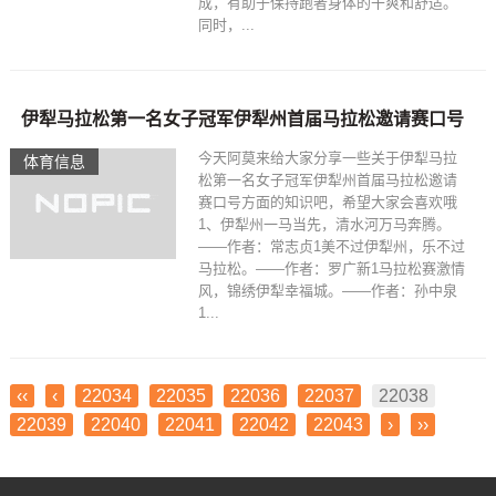
成，有助于保持跑者身体的干爽和舒适。
同时，...
伊犁马拉松第一名女子冠军伊犁州首届马拉松邀请赛口号
今天阿莫来给大家分享一些关于伊犁马拉
体育信息
松第一名女子冠军伊犁州首届马拉松邀请
赛口号方面的知识吧，希望大家会喜欢哦
1、伊犁州一马当先，清水河万马奔腾。
——作者：常志贞1美不过伊犁州，乐不过
马拉松。——作者：罗广新1马拉松赛激情
风，锦绣伊犁幸福城。——作者：孙中泉
1...
‹‹
‹
22034
22035
22036
22037
22038
22039
22040
22041
22042
22043
›
››