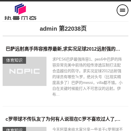
admin 第22038页
巴萨远射高手阵容推荐最新,求实况足球2012远射强的球员有哪些?
求PES6巴萨最强阵容1、pes6中巴萨的阵
体育知识
容异常完美中前场的短传渗透压制打法配
合造越位的防守。求实况足球2012远射强
的球员有哪些?c罗，绝对头号（比现实精
度高多了）巴萨的messi，villa都不错。小
白在关键时候能打入不可思议的远射。伊
布...
c罗带球不传队友了为何有人说现在C罗不喜欢过人了,你对此怎么看
今天阿莫来给大家分享一些关于c罗带球不
体育知识