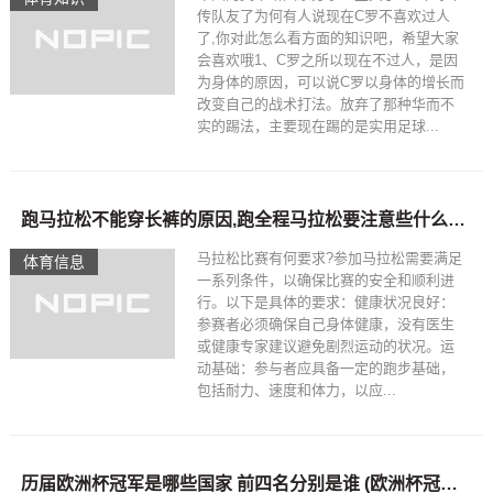
传队友了为何有人说现在C罗不喜欢过人
了,你对此怎么看方面的知识吧，希望大家
会喜欢哦1、C罗之所以现在不过人，是因
为身体的原因，可以说C罗以身体的增长而
改变自己的战术打法。放弃了那种华而不
实的踢法，主要现在踢的是实用足球...
跑马拉松不能穿长裤的原因,跑全程马拉松要注意些什么问题
马拉松比赛有何要求?参加马拉松需要满足
体育信息
一系列条件，以确保比赛的安全和顺利进
行。以下是具体的要求：健康状况良好：
参赛者必须确保自己身体健康，没有医生
或健康专家建议避免剧烈运动的状况。运
动基础：参与者应具备一定的跑步基础，
包括耐力、速度和体力，以应...
历届欧洲杯冠军是哪些国家 前四名分别是谁 (欧洲杯冠军各届冠军名单)