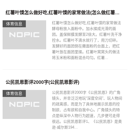
红薯叶馍怎么做好吃,红薯叶馍的家常做法(怎么做红薯叶蒸馒头好吃)
红薯叶馍怎么做好吃,红薯叶馍的家常做法
体育信息
酵母粉放入面粉中。加水揉成光滑的面
团。盖保鲜膜发酵至2倍大。红薯叶洗干净
控水。红薯叶不滴水就行了，用刀切碎。
发酵好的面团倒在撒面粉的台面上，把红
薯叶放在面团里揉。红薯叶窝窝头的做法
将玉米粉和面粉混合均匀。红薯...
公民凯恩影评2000字(公民凯恩影评)
公民凯恩影评2000字《公民凯恩》的广角
体育信息
镜头，并非泛泛地玩“深度空间”、玩人物间
的疏离感，而是为了具体地展示凯恩的控
制欲、占有欲和自我中心。广角镜头的特
点是纵深中人物行为超速，几步便可走得
很远。公民凯恩影评1、《公民凯恩》是奥
逊·威尔斯194...