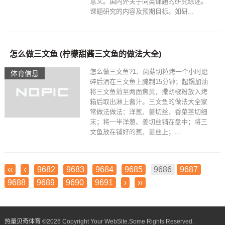
意义。国内外关于同类课题的研究综述。
课题研究的内容及预期目标。如研...
怎么做三文鱼 (柠檬甜酱三文鱼的做法大全)
怎么做三文鱼?1、菌菇切粒烤一个小时磨
体育信息
碎后洒在三文鱼上腌制15分钟；起锅加油
将三文鱼煎至两面焦黄，撒胡椒粉放入烤
箱后取出淋上酱汁。三文鱼的做法大全家
常做法做法：洋葱、姜切丝，香菜茎切细
末；将一半洋葱、姜切丝铺在盘中；将三
文鱼放在铺好的葱、姜丝上；...
‹‹
‹
9682
9683
9684
9685
9686
9687
9688
9689
9690
9691
›
››
热量贝奇体育
©
2026 Copyright Your WebSite.Some Rights Reserved.