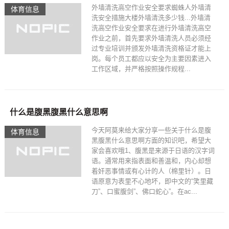
外墙清洗高空作业安全要求蜘蛛人外墙清
体育信息
洗安全措施大楼外墙清洗多少钱...外墙清
洗高空作业安全要求在进行外墙清洗高空
作业之前，首先要求外墙清洗人员必须经
过专业培训并颁发外墙清洗资格证才能上
岗。每个员工都应以安全为主要因素进入
工作区域，并严格按照操作规程...
什么是腹黑腹黑什么意思啊
今天阿莫来给大家分享一些关于什么是腹
体育信息
黑腹黑什么意思啊方面的知识吧，希望大
家会喜欢哦1、腹黑是来源于日语的汉字词
语。通常用来指表面和善温和，内心却想
着奸恶事情或有心计的人（棉里针）。日
语原意为表里不心地坏，即中文的“笑里藏
刀”、口蜜腹剑”、佛口蛇心”。在ac...