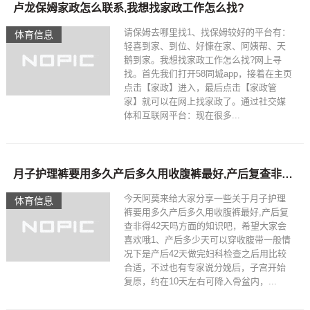
卢龙保姆家政怎么联系,我想找家政工作怎么找?
请保姆去哪里找1、找保姆较好的平台有：
体育信息
轻喜到家、到位、好慷在家、阿姨帮、天
鹅到家。我想找家政工作怎么找?网上寻
找。首先我们打开58同城app，接着在主页
点击【家政】进入，最后点击【家政管
家】就可以在网上找家政了。通过社交媒
体和互联网平台：现在很多...
月子护理裤要用多久产后多久用收腹裤最好,产后复查非得42天吗
今天阿莫来给大家分享一些关于月子护理
体育信息
裤要用多久产后多久用收腹裤最好,产后复
查非得42天吗方面的知识吧，希望大家会
喜欢哦1、产后多少天可以穿收腹带一般情
况下是产后42天做完妇科检查之后用比较
合适，不过也有专家说分娩后，子宫开始
复原，约在10天左右可降入骨盆内，...