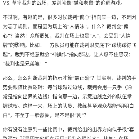
VS. 草率裁判的战场，差别就像“猫和老鼠”的追逐游戏。
不过啊，有趣的是，很多时候裁判“偏心”指向某一边，不是因
为忘了规则，而是因为场上的“人情味”。什么？裁判会“偏
心”？当然！众所周知，裁判在场上也是“人”，会受到“人情
牌”的影响。比如：一方队员可能在裁判眼皮底下“踩线踩得飞
起”，裁判不经意就会“神操作”指向那边，让人忍不住感叹：
“裁判也是兄弟嘛！”
那么，怎么判断裁判的指示才算“最正确”？其实啊，裁判的手
势要跟随比赛逻辑：每当球越过边线，裁判会用一只手（通
常是指向出界的边线）指向那一边，示意边线之外的队伍掌
握球权。这样一来，场上的队员、教练甚至观众都能“明明白
白”，不至于一脸蒙圈，是不是很“刚”？
你有没有注意到一些比赛中，裁判给出的出界方向似乎很“套
路深”？那是因为他们在运用“裁判心理战术”。比如：在场