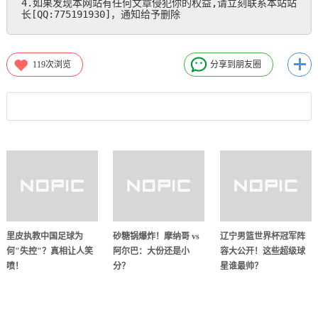
4.如果发现本网站有任何文章侵犯你的权益,请立刻联系本站站
长[QQ:775191930]，通知给予删除
119
次浏览
分享到朋友圈
里皮执教中国足球为
砂糖锅爆炸！摩纳哥 vs
辽宁男篮世界杯冠军阵
何"失控"？真相让人笑
阿尔巴：大份还是小
容大公开！这些超级球
喷！
分？
星谁最帅？