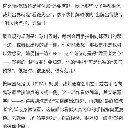
直比“你吃饭还是我付账”还要有趣。网上那些段子手都调侃：
裁判出界就是“看谁先点”，像不像打牌时候的“出牌出得快”，
“哪边快点指，谁赢”！
最直观的规则是：球出界时，裁判会用手指指向球落出的那
一边，或者说出界的那一侧。你可能会想：那我是不是也可
以凭感觉，随便指一边？NO！这个岗位可是得“凭王者之心”
——裁判的“眼”得准！要知道，他的“手指”可是比赛的“天气
预报”，很准时、很正规、很有范儿！
按照国际足联（FIFA）规则，裁判通常会用左手或右手指向
离球最后接触点的边线一侧。这一动作看似简单，其实暗藏
学问——你得辨别球是否“完整越出边线”，再判断“最终触球
者”的脚或身体位置，这些都比看似天真简单的手指指向更复
杂。它就像一场“猜字游戏”，得靠经验、眼神和一点点“裁判
的破解密码”。