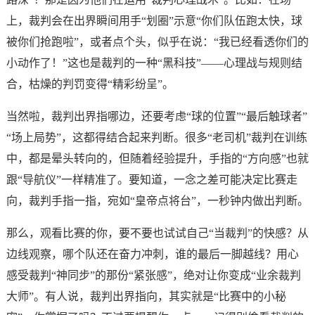
上，裁判会在出界瞬间用手“划圈”示意“你们队伍跑太快，球
被你们抢跑啦”，或者点个头，似乎在说：“我已经看透你们的
小动作了！”这也是裁判的一种“黑科技”——心理战与规则结
合，枯燥的判罚变得“精彩纷呈”。
当然啦，裁判出界指哪边，还要考虑“球的位置”“最后触球者”
“场上局势”，这都得结合起来判断。很多“老司机”裁判在训练
中，都是晕头转向的，但随着经验提升，手指的“方向感”也就
跟“导航仪”一样精准了。要知道，一念之差可能决定比赛走
向，裁判手指一指，宛如“皇帝点将台”，一秒钟内做出判断。
那么，观看比赛的你，要不要也试试自己“当裁判”的快感？从
边线观察，哪个队还在奋力冲刺，谁的最后一脚越线？用心
感受裁判“神同步”的那份“紧张感”，绝对让你变成“业余裁判
大师”。有人说，裁判出界指向，其实就是“比赛中的小秘