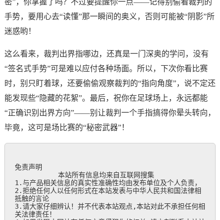
密”，你掌握了吗？不过要提醒你一点——记得别偷看裁判的
手势，要用心去“读懂”那一瞬间的奥义，否则可能被“阴影”所
迷惑哟！
这么看来，裁判出界指哪边，还真是一门深奥的学问，没有
“签名式手势”可是难以应付各种场面。所以，下次你看比赛
时，别只盯着球，还要偷偷观察裁判的“指向角度”，说不定还
能发现些“隐藏的花絮”。最后，祝你在足球场上，永远都能
“正确识别出界方向”——别让裁判一个手指搞得你晕头转向，
毕竟，这可是场比赛的“秘密武器”！
免责声明

           本站所有信息均来自互联网搜集

1.与产品相关信息的真实性准确性均由发布单位及个人负责，

2.拒绝任何人以任何形式在本站发表与中华人民共和国法律相
抵触的言论

3.请大家仔细辨认！并不代表本站观点,本站对此不承担任何相
关法律责任！
