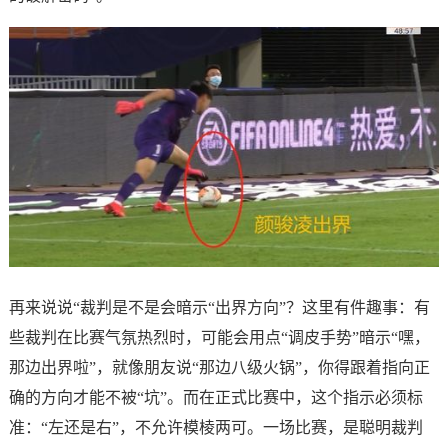
再来说说“裁判是不是会暗示“出界方向”？这里有件趣事：有
些裁判在比赛气氛热烈时，可能会用点“调皮手势”暗示“嘿，
那边出界啦”，就像朋友说“那边八级火锅”，你得跟着指向正
确的方向才能不被“坑”。而在正式比赛中，这个指示必须标
准：“左还是右”，不允许模棱两可。一场比赛，是聪明裁判