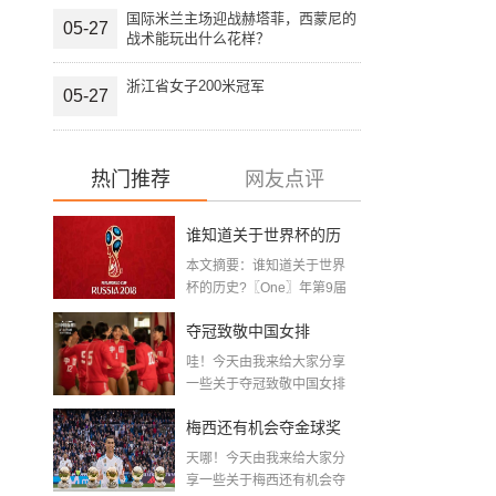
国际米兰主场迎战赫塔菲，西蒙尼的
05-27
战术能玩出什么花样？
浙江省女子200米冠军
05-27
热门推荐
网友点评
谁知道关于世界杯的历
本文摘要：谁知道关于世界
史 「十二月四号世界杯
杯的历史?〖One〗年第9届
世界杯赛—主办...
比赛时间」
夺冠致敬中国女排
哇！今天由我来给大家分享
〖2020关于电影 夺冠 观
一些关于夺冠致敬中国女排
〖2020关于电影...
后感心得体会范文精选5
梅西还有机会夺金球奖
篇〗
天哪！今天由我来给大家分
〖梅老七什么梗〗
享一些关于梅西还有机会夺