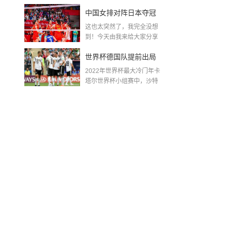
金球奖〖梅老七什么梗...
中国女排对阵日本夺冠
这也太突然了，我完全没想
了吗〖中国女排3 0复仇
到！今天由我来给大家分享
一些关于中国女排对阵...
日本夺冠是哪一年〗
世界杯德国队提前出局
2022年世界杯最大冷门年卡
吗,2018年世界杯德国战
塔尔世界杯小组赛中，沙特
队2...
绩
，