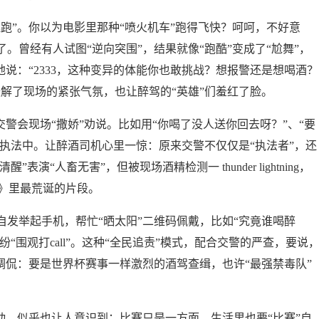
跑”。你以为电影里那种“喷火机车”跑得飞快？呵呵，不好意
。曾经有人试图“逆向突围”，结果就像“跑酷”变成了“尬舞”，
地说：“2333，这种变异的体能你也敢挑战？想报警还是想喝酒？
解了现场的紧张气氛，也让醉驾的“英雄”们羞红了脸。
警会现场“撒娇”劝说。比如用“你喝了没人送你回去呀？”、“要
在执法中。让醉酒司机心里一惊：原来交警不仅仅是“执法者”，还
演“人畜无害”，但被现场酒精检测一 thunder lightning，
剧》里最荒诞的片段。
发举起手机，帮忙“晒太阳”二维码佩戴，比如“究竟谁喝醉
“围观打call”。这种“全民追责”模式，配合交警的严查，要说
调侃：要是世界杯赛事一样激烈的酒驾查缉，也许“最强禁毒队”
动，似乎也让人意识到：比赛只是一方面，生活里也要“比赛”自