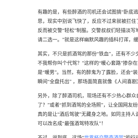
有趣的是，有些醉酒的司机还会试图搞“卧底逃
思，现实中别说飞快了，反应不过来就被拦住了
反而被交警“轻松”制服。交警叔叔们轻描淡写
请二选一。”就是这样幽默风趣的插科打诨，缓
其实，不只是抓酒驾的那份“铁血”，还有不少交
不我帮你叫个代驾？”这样的“暖心套路”掺杂
是“暖男”。当然，有的醉鬼为了露脸，还会“装清醒”表
瞬间“全盘托出” ，那场面简直就像《人间喜
另外，除了醉酒司机，现场还有不少热心群众自
了？”或者“抓到酒驾的全场照”，让全国网友纷纷
真的是让“酒后驾驶”无藏身之地。如同主持人
可以改名成“最强酒驾特攻队”！
不过，说到底，这场“
世界杯交警查酒驾
”的行