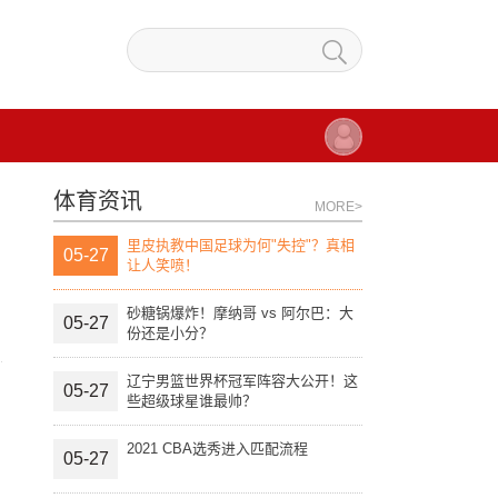
体育资讯
MORE>
里皮执教中国足球为何"失控"？真相
05-27
让人笑喷！
砂糖锅爆炸！摩纳哥 vs 阿尔巴：大
05-27
份还是小分？
辽宁男篮世界杯冠军阵容大公开！这
05-27
些超级球星谁最帅？
2021 CBA选秀进入匹配流程
05-27