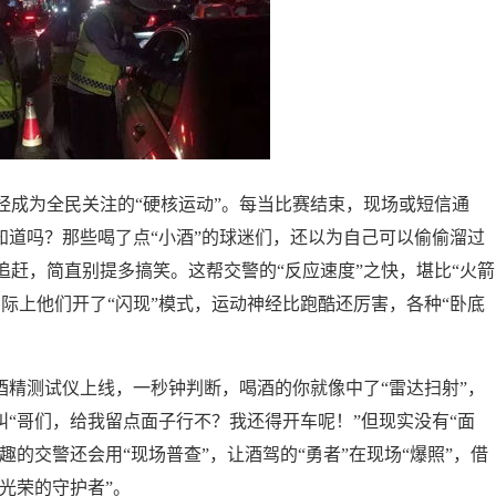
经成为全民关注的“硬核运动”。每当比赛结束，现场或短信通
知道吗？那些喝了点“小酒”的球迷们，还以为自己可以偷偷溜过
赶，简直别提多搞笑。这帮交警的“反应速度”之快，堪比“火箭
际上他们开了“闪现”模式，运动神经比跑酷还厉害，各种“卧底
酒精测试仪上线，一秒钟判断，喝酒的你就像中了“雷达扫射”，
叫“哥们，给我留点面子行不？我还得开车呢！”但现实没有“面
趣的交警还会用“现场普查”，让酒驾的“勇者”在现场“爆照”，借
光荣的守护者”。