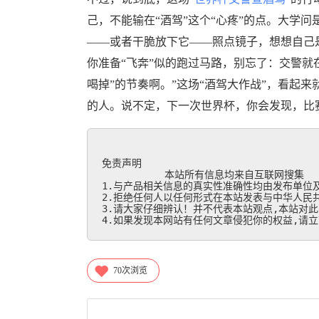
己，不能输在“酒驾”这个“心疼”的点。大学问
——或者干脆放下它——照点镜子，想想自己是
你准备“飞奔”似的跑过马路，别忘了：交警就
喝掉”的节奏啊。”这场“酒驾大作战”，看起
的人。说不定，下一次世界杯，你会发现，比
免责声明

           本站所有信息均来自互联网搜集

1.与产品相关信息的真实性准确性均由发布单位及
2.拒绝任何人以任何形式在本站发表与中华人民共
3.请大家仔细辨认！并不代表本站观点,本站对此
4.如果发现本网站有任何文章侵犯你的权益,请立刻联
70
次浏览