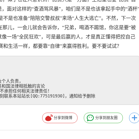
是，面对这样的“查酒驾风暴”，咱们是不是也该拿起手中的“酒杯
不是也准备“陪陪交警叔叔”来场“人生大逃亡”。不然，下一次
在那儿，一会儿就会告诉你，“兄弟，喝酒不踢馆，你这是要“被
来就像一场“全民狂欢”，可是最后赢的人，才是真正懂得把控自己
赛和生活一样，都要靠“自律”来赢得胜利。要不要试试？
个人负责，

和国法律相抵触的言论

不承担任何相关法律责任！

系本站站长[QQ:775191930]，通知给予删除
分享到微博
分享到朋友圈