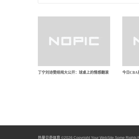
丁宁刘诗雯绯闻大公开：球桌上的情感翻滚
今日CB
热量贝奇体育
©
2026 Copyright Your WebSite.Some Rights 