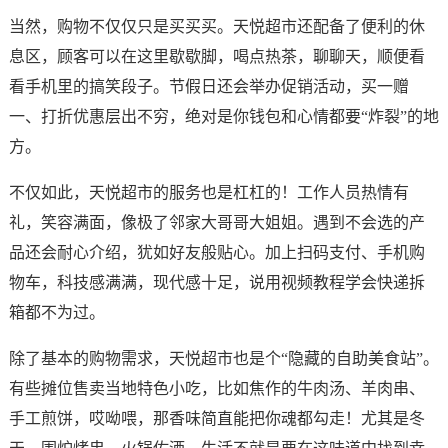
当然，购物不仅仅只是买买买。天悦超市还配备了便利的休
息区，顾客可以在这里歇歇脚，喝点热茶，聊聊天，顺便看
看手机里的搞笑段子。节假日还会举办促销活动，买一赠
一、打折优惠层出不穷，绝对是你钱包和心情都要“炸裂”的地
方。
不仅如此，天悦超市的服务也是杠杠的！工作人员热情有
礼，笑容满面，像极了邻家大哥哥大姐姐。遇到不会选的产
品还会耐心介绍，犹如好友般贴心。加上扫码支付、手机购
物车，科技感满满，现代感十足，说用视频教程学会快递拆
箱都不为过。
除了基本的购物需求，天悦超市也是个“隐藏的自助美食站”。
有些摊位售卖当地特色小吃，比如焦作的牛肉汤、羊肉串、
手工煎饼，哎呦喂，那香味简直能把你魂都勾走！尤其是冬