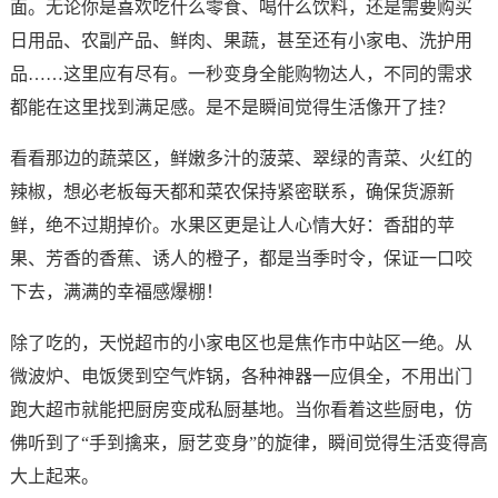
面。无论你是喜欢吃什么零食、喝什么饮料，还是需要购买
日用品、农副产品、鲜肉、果蔬，甚至还有小家电、洗护用
品……这里应有尽有。一秒变身全能购物达人，不同的需求
都能在这里找到满足感。是不是瞬间觉得生活像开了挂？
看看那边的蔬菜区，鲜嫩多汁的菠菜、翠绿的青菜、火红的
辣椒，想必老板每天都和菜农保持紧密联系，确保货源新
鲜，绝不过期掉价。水果区更是让人心情大好：香甜的苹
果、芳香的香蕉、诱人的橙子，都是当季时令，保证一口咬
下去，满满的幸福感爆棚！
除了吃的，天悦超市的小家电区也是焦作市中站区一绝。从
微波炉、电饭煲到空气炸锅，各种神器一应俱全，不用出门
跑大超市就能把厨房变成私厨基地。当你看着这些厨电，仿
佛听到了“手到擒来，厨艺变身”的旋律，瞬间觉得生活变得高
大上起来。