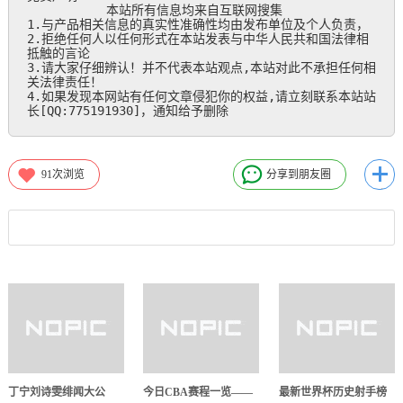
           本站所有信息均来自互联网搜集

1.与产品相关信息的真实性准确性均由发布单位及个人负责，

2.拒绝任何人以任何形式在本站发表与中华人民共和国法律相
抵触的言论

3.请大家仔细辨认！并不代表本站观点,本站对此不承担任何相
关法律责任！

4.如果发现本网站有任何文章侵犯你的权益,请立刻联系本站站
长[QQ:775191930]，通知给予删除
91
次浏览
分享到朋友圈
丁宁刘诗雯绯闻大公
今日CBA赛程一览——
最新世界杯历史射手榜