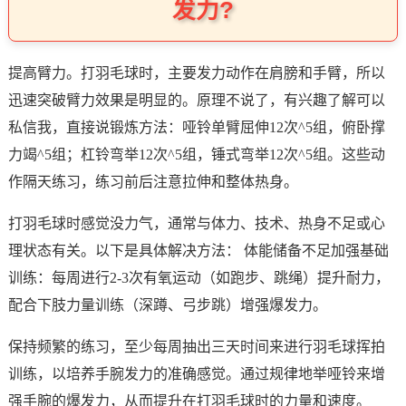
发力?
提高臂力。打羽毛球时，主要发力动作在肩膀和手臂，所以
迅速突破臂力效果是明显的。原理不说了，有兴趣了解可以
私信我，直接说锻炼方法：哑铃单臂屈伸12次^5组，俯卧撑
力竭^5组；杠铃弯举12次^5组，锤式弯举12次^5组。这些动
作隔天练习，练习前后注意拉伸和整体热身。
打羽毛球时感觉没力气，通常与体力、技术、热身不足或心
理状态有关。以下是具体解决方法： 体能储备不足加强基础
训练：每周进行2-3次有氧运动（如跑步、跳绳）提升耐力，
配合下肢力量训练（深蹲、弓步跳）增强爆发力。
保持频繁的练习，至少每周抽出三天时间来进行羽毛球挥拍
训练，以培养手腕发力的准确感觉。通过规律地举哑铃来增
强手腕的爆发力，从而提升在打羽毛球时的力量和速度。