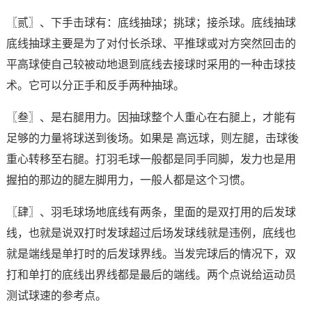
〖贰〗、下手击球有：底线抽球；挑球；接杀球。底线抽球
底线抽球主要是为了对付长杀球、平推球或对方突然回击的
平高球使自己较被动地退到底线去接球时采用的一种击球技
术。它可以分正手和反手两种抽球。
〖叁〗、是右腿用力。因抽球整个人重心在右腿上，才能有
足够的力量将球送到後场。如果是 高远球，则左腿，击球後
重心转移至右腿。打羽毛球一般都是同手同脚，发力也是用
握拍的那边的腿左脚用力，一般人都是这个习惯。
〖肆〗、羽毛球场地底线有两条，里面的是双打用的后发球
线，也就是说双打时发球超过后场发球线就是违例，底线也
就是端线是单打时的后发球界线。当发完球后的情况下，双
打和单打的底线出界线都是最后的端线。两个点说给运动员
测试球速的参考点。