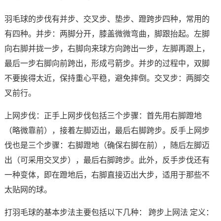
羽毛球的步伐有并步、交叉步、垫步、蹬跨步四种，常用的
有四种。并步：两脚分开，膝盖微微弯曲，脚跟抬起。左脚
向右脚并拢一步，右脚向来球方向跨出一步，左脚再跟上，
最后一步右脚向前跨出，形成弓箭步。并步的过程中，双脚
不要挨得太近，保持重心平稳，避免摔倒。交叉步：两脚交
叉前行。
上网步伐：正手上网步伐包括三个步骤：首先用右脚蹬地
（略微靠前），接着左脚迈出，最后右脚跨步。反手上网步
伐也是三个步骤：右脚蹬地（确保右脚在前），随后左脚迈
出（可采用交叉步），最后右脚跨步。此外，反手步伐还有
一种变体，即在蹬地后，右脚直接迈出大步，适用于那些不
太贴网的球。
打羽毛球的基本步法主要包括以下几种： 跨步上网法 定义：