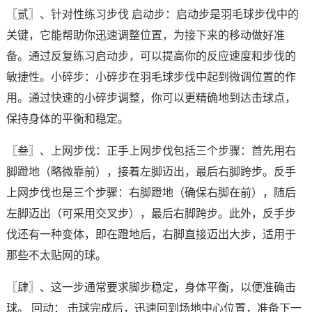
〖贰〗、针对性练习步伐 启动步：启动步是羽毛球步伐中的
关键，它能帮助你迅速调整位置，为接下来的移动做好准
备。通过反复练习启动步，可以提高你的反应速度和步伐的
敏捷性。小碎步：小碎步在羽毛球步伐中起到微调位置的作
用。通过快速的小碎步调整，你可以更精确地到达击球点，
保持身体的平衡和稳定。
〖叁〗、上网步伐：正手上网步伐包括三个步骤：首先用右
脚蹬地（略微靠前），接着左脚迈出，最后右脚跨步。反手
上网步伐也是三个步骤：右脚蹬地（确保右脚在前），随后
左脚迈出（可采用交叉步），最后右脚跨步。此外，反手步
伐还有一种变体，即在蹬地后，右脚直接迈出大步，适用于
那些不太贴网的球。
〖肆〗、这一步通常要求脚步稳定，身体平衡，以便准确击
球。 回动： 击球完成后，迅速回到场地中心位置，准备下一