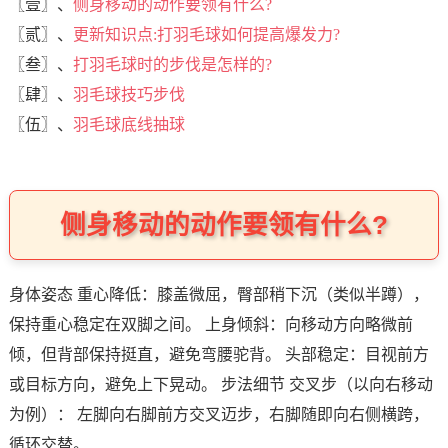
〖壹〗、
侧身移动的动作要领有什么?
〖贰〗、
更新知识点:打羽毛球如何提高爆发力?
〖叁〗、
打羽毛球时的步伐是怎样的?
〖肆〗、
羽毛球技巧步伐
〖伍〗、
羽毛球底线抽球
侧身移动的动作要领有什么?
身体姿态 重心降低：膝盖微屈，臀部稍下沉（类似半蹲），
保持重心稳定在双脚之间。 上身倾斜：向移动方向略微前
倾，但背部保持挺直，避免弯腰驼背。 头部稳定：目视前方
或目标方向，避免上下晃动。 步法细节 交叉步（以向右移动
为例）： 左脚向右脚前方交叉迈步，右脚随即向右侧横跨，
循环交替。