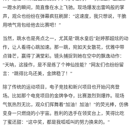
一蹬水的瞬间，简直像在水上飞驰。现场爆发出雷鸣般的掌
声，观众也纷纷在弹幕疯狂刷屏：“这速度，我只想说，干脆
用喷气背包给他去比赛吧！”
当然，跳水也是亮点之一，尤其是“跳水皇后”赵婷那超炫的动
作，让人看得心跳加速。那一跳，宛如天女散花，优雅中带
点锋芒，赢得了满堂彩。镜头捕捉到她在空中的飘逸动作：
“天呐，这操作，是不是练了个神仙技能？”网友们也纷纷留
言：“跳得比鸟还美，金牌稳了！”
除了传统的运动项目，电子竞技和新兴项目也开始闪亮登
场。比如那个电竞项目的金牌争夺，比赛激烈到爆炸。现场
气氛热烈无比，观众们挥舞着“加油！加油！”的荧光棒，仿佛
变身一只燃烧的小宇宙。胜利的选手在领奖台上，笑得比吃
了蜜还甜：“这中奖，都是我呱呱叫的努力换来的。”