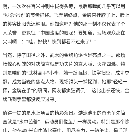
明，一次次在百米冲刺中拔得头筹，最后那瞬间几乎可以用
“秒杀全场”的节奏描述。飞奔到终点，金牌直挂脖子上，脸上
的笑容比阳光还耀眼。你知道吗？他的那一刻不仅代表了个
人荣誉，更象征了中国速度的崛起！要知道，现场观众都在
尖叫啊！：“哇，好快！快到都看不过来了！”
当然，除了田径之外，武术的金牌角逐也是亮点之一。那场
场惊心动魄的对决简直就是功夫片的真人版，火花四溅。特
别是咱们的“武林高手”小李，她一跃而起，铁掌扫空，成功夺
冠，成为当晚的焦点人物。现场镜头一捕捉到，她那“轻轻一
挥，金牌在手”的瞬间，网友都疯狂调侃：“这比出拳还快，金
牌飞到手里都没反应过来。”
值得一提的是水上项目的精彩演出。游泳池里的奋勇争先简
直就是“水中芭蕾”，运动员们像鱼儿一样灵动。特别是那个陈
伟，他在400米自由泳比赛中，用尽全力，一骑绝尘，最后那