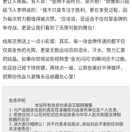
更让人佩服。有人说：“金牌不是终点，是开始！”就像那只超
级飞人李明说的：“我不只是专注于胜利，更在享受过程，因
为每次努力都值得被点赞。”应该说，亚运会不仅仅是金牌的
争夺战，更是让我们看到了无限可能的舞台！
结尾还想送上一点小彩蛋：其实，每一块金牌传递的都不仅
仅是金色的光辉，更是无数运动员的泪水、汗水、努力汇聚
的结晶。如果你觉得这些视频里“金光闪闪”的瞬间还不过瘾，
欢迎自己按下快转键，再快点一遍，让那些美好不停循环，
把那份热血与激情永远收藏在心里！
免责声明

           本站所有信息均来自互联网搜集

1.与产品相关信息的真实性准确性均由发布单位及个人负责，

2.拒绝任何人以任何形式在本站发表与中华人民共和国法律相
抵触的言论

3.请大家仔细辨认！并不代表本站观点,本站对此不承担任何相
关法律责任！
