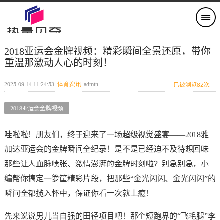
2018亚运会金牌视频：精彩瞬间全景还原，带你
重温那激动人心的时刻！
2025-09-14 11:24:53
体育资讯
admin
已被浏览82次
2018亚运会金牌视频
哇啦啦！朋友们，终于迎来了一场超级视觉盛宴——2018雅
加达亚运会的金牌瞬间全纪录！是不是已经迫不及待想回味
那些让人血脉喷张、激情澎湃的金牌时刻啦？别急别急，小
编帮你搞定一箩筐精彩片段，把那些“金光闪闪、金光闪闪”的
瞬间全都揽入怀中，保证你看一次就上瘾！
先来说说男儿当自强的田径项目吧！那个短跑界的“飞毛腿”李