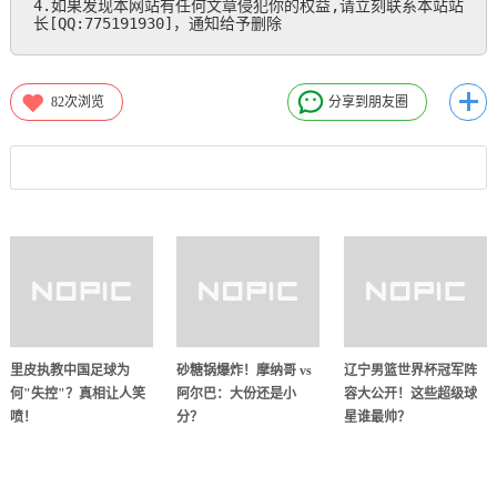
4.如果发现本网站有任何文章侵犯你的权益,请立刻联系本站站
长[QQ:775191930]，通知给予删除
82
次浏览
分享到朋友圈
里皮执教中国足球为
砂糖锅爆炸！摩纳哥 vs
辽宁男篮世界杯冠军阵
何"失控"？真相让人笑
阿尔巴：大份还是小
容大公开！这些超级球
喷！
分？
星谁最帅？