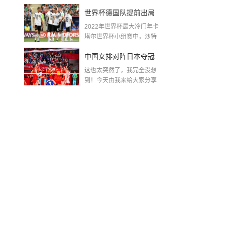
金球奖〖梅老七什么梗...
世界杯德国队提前出局
2022年世界杯最大冷门年卡
吗,2018年世界杯德国战
塔尔世界杯小组赛中，沙特
队2...
绩
中国女排对阵日本夺冠
这也太突然了，我完全没想
了吗〖中国女排3 0复仇
到！今天由我来给大家分享
一些关于中国女排对阵...
日本夺冠是哪一年〗