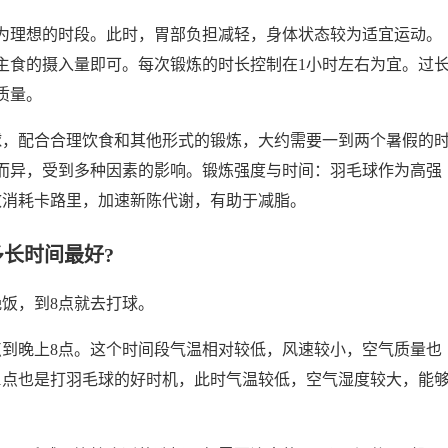
为理想的时段。此时，胃部负担减轻，身体状态较为适宜运动。
主食的摄入量即可。每次锻炼的时长控制在1小时左右为宜。过
质量。
毛球，配合合理饮食和其他形式的锻炼，大约需要一到两个暑假的
人而异，受到多种因素的影响。锻炼强度与时间：羽毛球作为高强
有效消耗卡路里，加速新陈代谢，有助于减脂。
长时间最好?
晚饭，到8点就去打球。
点到晚上8点。这个时间段气温相对较低，风速较小，空气质量也
1点也是打羽毛球的好时机，此时气温较低，空气湿度较大，能