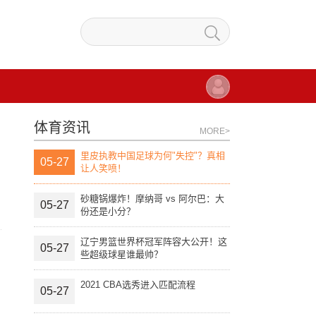
体育资讯
MORE>
里皮执教中国足球为何"失控"？真相
05-27
让人笑喷！
砂糖锅爆炸！摩纳哥 vs 阿尔巴：大
05-27
份还是小分？
辽宁男篮世界杯冠军阵容大公开！这
05-27
些超级球星谁最帅？
2021 CBA选秀进入匹配流程
05-27