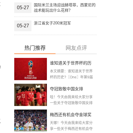
过
国际米兰主场迎战赫塔菲，西蒙尼的
05-27
战术能玩出什么花样？
浙江省女子200米冠军
05-27
热门推荐
网友点评
谁知道关于世界杯的历
动
本文摘要：谁知道关于世界
史 「十二月四号世界杯
杯的历史?〖One〗年第9届
世界杯赛—主办...
比赛时间」
夺冠致敬中国女排
哇！今天由我来给大家分享
〖2020关于电影 夺冠 观
一些关于夺冠致敬中国女排
〖2020关于电影...
后感心得体会范文精选5
梅西还有机会夺金球奖
篇〗
气
天哪！今天由我来给大家分
〖梅老七什么梗〗
享一些关于梅西还有机会夺