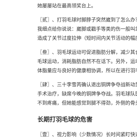
她屡屡站在最高领奖台上。
〖贰〗、打羽毛球时脚脖子突然崴到了怎么办
我细点给你说说：崴脚或戳手等类的伤一般叫
造成了关节过度拉伸（短时间内关节活动的幅
〖叁〗、羽毛球运动可促进脂肪分解，减少其
毛球运动，消耗脂肪自然不在话下。另外，运
体脂量应与良好的健康相协调，所以在进行羽
〖肆〗、三十李雪芮确认退出铜牌争夺战新动
手术治疗，缺席今晚的铜牌争夺战。羽毛球队
不到疼痛，但她能感觉到腿不得劲，外侧的骨
长期打羽毛球的危害
〖壹〗、视力影响（少数情况）长时间紧盯快