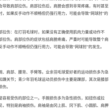
会导致肩部拉伤。肩部拉伤后，肩膀会感到非常疼痛，有时甚至
时，如果反手动作不顺畅但仍强行用力，可能会导致“网球肘”的
部拉伤：在打羽毛球时，如果没有正确使用肌肉力量或动作不
部拉伤。肩部拉伤的症状包括肩膀疼痛，严重时可能导致整个肩
反手动作不顺畅但仍强行用力，可能会导致“网球肘”的发生。
腕、肩部、腰背、手臂等。业余羽毛球爱好者的运动损伤多为急
和踝关节；青少年羽毛球运动员损伤中主要是踝部，其次是膝部
损伤。
是容易受伤的部位之一。手腕损伤多为急性损伤，如扭伤或拉
见，特别是肩袖损伤。肩袖是由冈上肌、冈下肌、小圆肌、肩胛