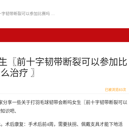
打羽毛球韧带会断吗女生〖前十字韧带断裂可以参加比赛吗 前十字韧带断裂怎么治疗 〗
生〖前十字韧带断裂可以参加比
么治疗 〗
已被浏览83次
家分享一些关于打羽毛球韧带会断吗女生〖前十字韧带断裂可以
的知识吧、
术。术后康复：手术后前4周，需要扶拐、佩戴支具才能下地活