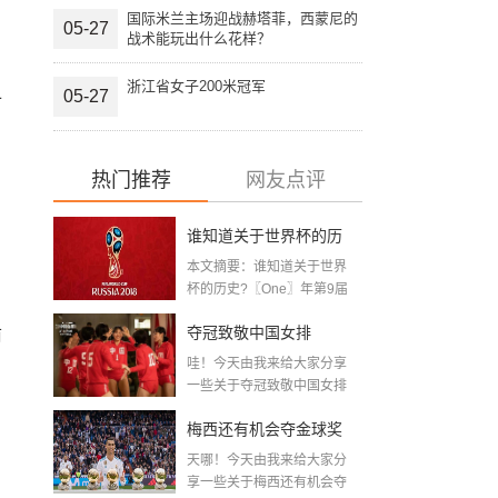
。
国际米兰主场迎战赫塔菲，西蒙尼的
05-27
战术能玩出什么花样？
浙江省女子200米冠军
05-27
十
热门推荐
网友点评
，
谁知道关于世界杯的历
本文摘要：谁知道关于世界
史 「十二月四号世界杯
杯的历史?〖One〗年第9届
世界杯赛—主办...
比赛时间」
夺冠致敬中国女排
前
哇！今天由我来给大家分享
〖2020关于电影 夺冠 观
一些关于夺冠致敬中国女排
〖2020关于电影...
后感心得体会范文精选5
梅西还有机会夺金球奖
篇〗
天哪！今天由我来给大家分
〖梅老七什么梗〗
享一些关于梅西还有机会夺