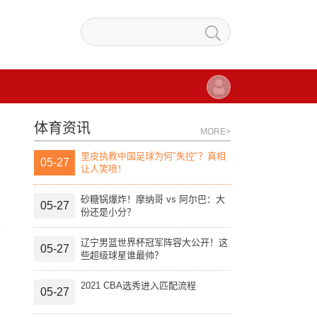
体育资讯
MORE>
里皮执教中国足球为何"失控"？真相
05-27
让人笑喷！
砂糖锅爆炸！摩纳哥 vs 阿尔巴：大
05-27
份还是小分？
辽宁男篮世界杯冠军阵容大公开！这
05-27
些超级球星谁最帅？
2021 CBA选秀进入匹配流程
05-27