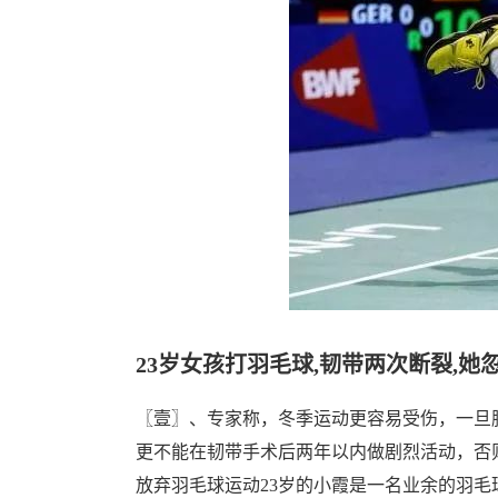
23岁女孩打羽毛球,韧带两次断裂,她
〖壹〗、专家称，冬季运动更容易受伤，一旦
更不能在韧带手术后两年以内做剧烈活动，否
放弃羽毛球运动23岁的小霞是一名业余的羽