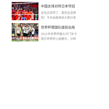
金球奖〖梅老七什么梗...
中国女排对阵日本夺冠
这也太突然了，我完全没想
了吗〖中国女排3 0复仇
到！今天由我来给大家分享
一些关于中国女排对阵...
日本夺冠是哪一年〗
世界杯德国队提前出局
2022年世界杯最大冷门年卡
吗,2018年世界杯德国战
塔尔世界杯小组赛中，沙特
队2...
绩