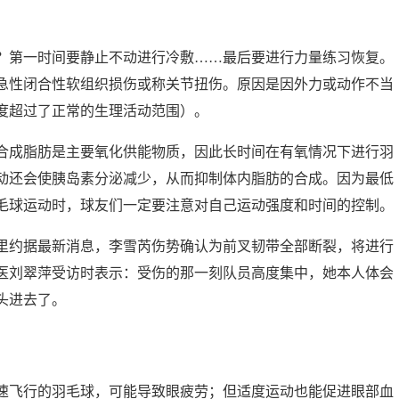
？第一时间要静止不动进行冷敷……最后要进行力量练习恢复。
急性闭合性软组织损伤或称关节扭伤。原因是因外力或动作不当
度超过了正常的生理活动范围）。
合成脂肪是主要氧化供能物质，因此长时间在有氧情况下进行羽
动还会使胰岛素分泌减少，从而抑制体内脂肪的合成。因为最低
毛球运动时，球友们一定要注意对自己运动强度和时间的控制。
里约据最新消息，李雪芮伤势确认为前叉韧带全部断裂，将进行
医刘翠萍受访时表示：受伤的那一刻队员高度集中，她本人体会
头进去了。
速飞行的羽毛球，可能导致眼疲劳；但适度运动也能促进眼部血