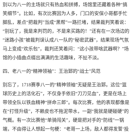
别以为八一的主场就只有热血和拼搏，场馆里还藏着各种“搞
笑细节”。比如，有次比赛因为人多，门口的安保小哥都手忙
脚乱，差点“把裁判”当成“黑帮”一路拦堵，结果裁判笑着说：
“别玩了，我是来判罚的，不是来买路的！”还有在一次场边的
“迷路小孩”被裁判误认成八一队的“秘密武器”，结果现场气氛
马上变成“欢乐包”，裁判还笑着问：“这小孩带啥武器啊？”场
馆的小插曲点缀出满满的生活趣味，不扯不淡。
四、老八一的“精神领袖”：王治郅的“战士”风范
别忘了，1718赛季八一的“精神领袖”无疑是王治郅。这位“篮
球历史上的活化石”，不仅身手依旧“刀刀见血”，更是在场上
带领全队以铁血精神“拼命三郎”。每次比赛，他的表现都像是
在“打怪升级”，不赖皮也不拖泥带水，一副“我就是硬碰硬”的
气概。有一次比赛他“单骑闯关”，硬是把对手的“防线”一锅
端，不由得让人想起一句梗：“老哥一上场，敌人都得发誓‘投