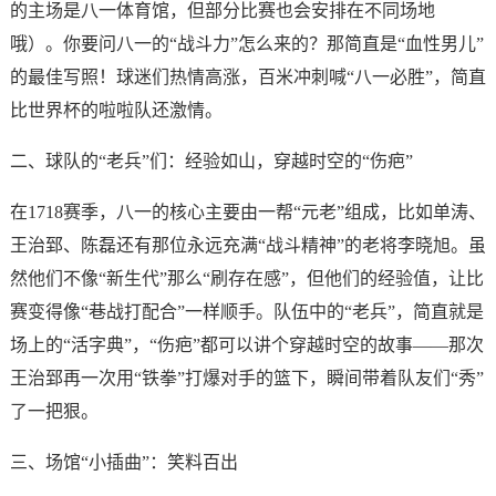
的主场是八一体育馆，但部分比赛也会安排在不同场地
哦）。你要问八一的“战斗力”怎么来的？那简直是“血性男儿”
的最佳写照！球迷们热情高涨，百米冲刺喊“八一必胜”，简直
比世界杯的啦啦队还激情。
二、球队的“老兵”们：经验如山，穿越时空的“伤疤”
在1718赛季，八一的核心主要由一帮“元老”组成，比如单涛、
王治郅、陈磊还有那位永远充满“战斗精神”的老将李晓旭。虽
然他们不像“新生代”那么“刷存在感”，但他们的经验值，让比
赛变得像“巷战打配合”一样顺手。队伍中的“老兵”，简直就是
场上的“活字典”，“伤疤”都可以讲个穿越时空的故事——那次
王治郅再一次用“铁拳”打爆对手的篮下，瞬间带着队友们“秀”
了一把狠。
三、场馆“小插曲”：笑料百出