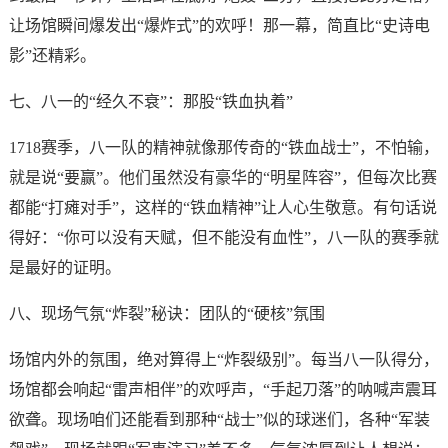
让场馆瞬间爆发出“爆炸式”的欢呼！那一幕，简直比“史诗电
影”还精彩。
七、八一的“经久不衰”：那股“铁血执着”
1718赛季，八一队的精神就像那传奇的“铁血战士”，不怕输，
就是说“要赢”。他们虽然没有豪华的“明星阵容”，但每次比赛
都能“打瘫对手”，这样的“铁血精神”让人心生敬意。有句话说
得好：“你可以没有天赋，但不能没有血性”，八一队的赛季就
是最好的证明。
八、现场气氛“炸裂”秘诀：团队的“硬核”氛围
场馆内外的氛围，绝对算得上“炸裂级别”。每当八一队得分，
场馆都会响起“雷声相伴”的欢呼声，“手起刀落”的呐喊声震耳
欲聋。现场咱们还能看到那种“战士”似的球迷们，各种“军装