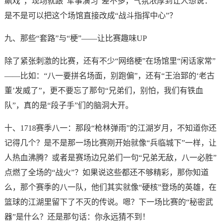
飙戏”，现场就跟“军事演习”差不多，气氛浓厚到让人想说：
是不是可以把这个场馆直接改成“战斗指挥中心”？
九、那些“套路”与“梗”——让比赛趣味UP
除了紧张刺激的比赛，还有不少“网络梗”在场馆里“闲话家常”
——比如：“八一要拼名场面，别跑偏”，还有“王治郅的‘老古
董’发威了”，更不要忘了那句“兄弟们，别怕，我们有铁血
队”，真的是“段子手”们的脑洞大开。
十、1718赛季八一：那段“枪林弹雨”的江湖岁月，不知道你还
记得几个？是不是那一场比赛刚开始就像“兵临城下”一样，让
人热血沸腾？或者是赛场边兄弟们一句“兄弟无敌，八一必胜”
点燃了全场的“战火”？如果说这些都还不够精彩，那你知道
么，那个赛季的八一队，他们其实就像“硬核”登场的英雄，在
篮球的江湖里留下了不灭的传说。嗯？下一场比赛的“秘密武
器”是什么？还是那句话：你永远猜不到！