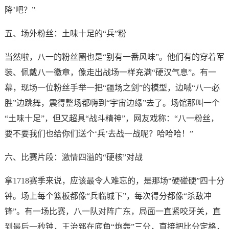
降’吧？”
五、场外粉丝：土味十足的“兵”粉
当然啦，八一的粉丝圈也是“别有一番风味”。他们有的穿着军
装、佩戴八一徽章，像走出战场一样充满“硬汉气息”。有一
幕，现场一位粉丝手举一把“疆场之剑”的模型，边喊“八一必
胜”边跳舞，震得整场都嗨到“宇宙边缘”去了。场馆那叫一个
“土味十足”，但又超具“战斗精神”，网友戏称：“八一粉丝，
要不要我们也给你们送个‘兵’去战一战呢？哈哈哈！”
六、比赛片段：激情四溢的“硬核”对战
拿1718赛季来说，应该最令人难忘的，是那场“硬碰硬”四十分
钟。场上每个篮板都像“兵临城下”，每次得分都像“杀敌冲
锋”。有一场比赛，八一队对阵广东，局面一直紧咬牙关，直
到最后一秒钟，王治郅在底角“炮轰”三分，直接把比分定格，