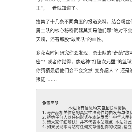
王”，一看就知道了。
搜集了十几条不同角度的报道资料，结合粉丝
勇士队的核心秘密武器其实是他们那“绝对不会
天赋，还有那股“敢死队”的血性。
多花点时间研究你会发现，勇士队的“奇葩”故
密”？或者你觉得，像这种“打破次元壁”的篮
你猜猜最后他们会不会突然“变身超人”？还是
叛徒”……
免责声明

           本站所有信息均来自互联网搜集

1.与产品相关信息的真实性准确性均由发布单位及
2.拒绝任何人以任何形式在本站发表与中华人民共
3.请大家仔细辨认！并不代表本站观点,本站对此
4.如果发现本网站有任何文章侵犯你的权益,请立刻联