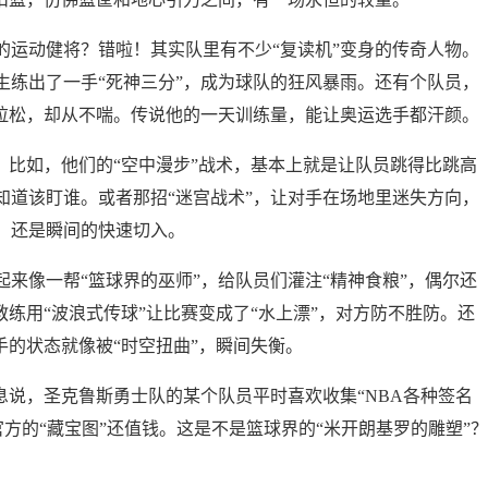
的运动健将？错啦！其实队里有不少“复读机”变身的传奇人物。
生练出了一手“死神三分”，成为球队的狂风暴雨。还有个队员，
马拉松，却从不喘。传说他的一天训练量，能让奥运选手都汗颜。
。比如，他们的“空中漫步”战术，基本上就是让队员跳得比跳高
知道该盯谁。或者那招“迷宫战术”，让对手在场地里迷失方向，
，还是瞬间的快速切入。
来像一帮“篮球界的巫师”，给队员们灌注“精神食粮”，偶尔还
教练用“波浪式传球”让比赛变成了“水上漂”，对方防不胜防。还
手的状态就像被“时空扭曲”，瞬间失衡。
息说，圣克鲁斯勇士队的某个队员平时喜欢收集“NBA各种签名
官方的“藏宝图”还值钱。这是不是篮球界的“米开朗基罗的雕塑”？