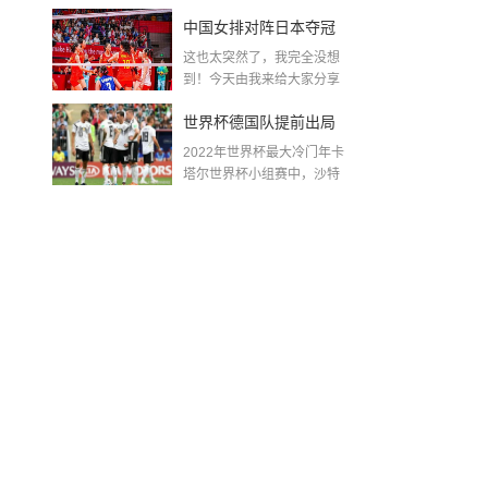
金球奖〖梅老七什么梗...
中国女排对阵日本夺冠
这也太突然了，我完全没想
了吗〖中国女排3 0复仇
到！今天由我来给大家分享
一些关于中国女排对阵...
日本夺冠是哪一年〗
世界杯德国队提前出局
2022年世界杯最大冷门年卡
吗,2018年世界杯德国战
塔尔世界杯小组赛中，沙特
队2...
绩