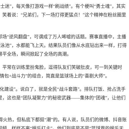
士迷”，每天像打游戏一样“刷战绩”。有个梗叫“勇士魂”，其实
，笑着说：“兄弟们，下一场打得更猛点！”这个精神在粉丝圈里
那场“逆风翻盘”，可谓成了万人唏嘘的话题。赛事直播中，主播
游泳池”，水都能飞上天。结果队员们像从水底钻出来一样，打得
掃平全场，瞬间掀起了全场的高潮。
”。平常在训练里扮鬼脸，逗得队友们笑破肚皮，可一到关键时
情包+战斗力”的组合，简直是篮球场上的“喜剧大师”。
文化建设”。说白了，就是全民“战斗套路”。排队打饭、抢占洗手
里，这也是“团队凝聚力”的秘密武器——集体的“团魂”，让他们
得火热，但私底下都挺“潮”的。有人说，队员们的微博、抖音账
视频，样样不离“娱乐打卡”。他们到底是不是“篮球界的娱乐天