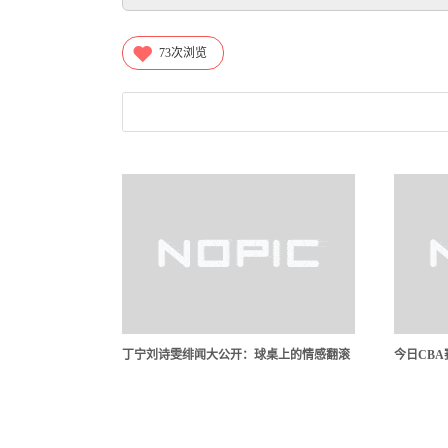
73
次浏览
丁宁刘诗雯绯闻大公开：球桌上的情感翻滚
今日CB