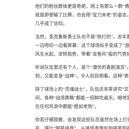
他们的粉丝群体更是奇葩，网上有那么一群“勇
就是即使输了比赛，也会用“宝刀未老”的姿态
几乎成了信仰。
当然，圣克鲁斯勇士队也不是“铁打的”。去年
一边唠叨一边看屏幕：这个球场似乎变成了“
风生水起，逆转局势，带着“龙卷风”般的气势
听说队伍里还有个人，是个“潜伏的喜剧演员
刻，又能变身“战神”，令人刮目相看。这种“表
除了球场上的“灵魂战士”，队伍还非常讲究“
间，各种“战场策略”都能一招鲜吃遍天。暗地
在任何风浪中都能“稳如老狗”。
你若仔细观察，会发现这些队员虽然在场上打
号，堪比“明星拼盘”。从搞怪表情包到搞笑短