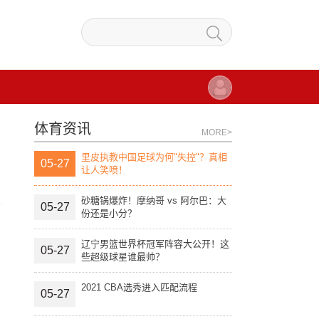
体育资讯
MORE>
里皮执教中国足球为何"失控"？真相
05-27
让人笑喷！
砂糖锅爆炸！摩纳哥 vs 阿尔巴：大
05-27
份还是小分？
辽宁男篮世界杯冠军阵容大公开！这
05-27
些超级球星谁最帅？
2021 CBA选秀进入匹配流程
05-27