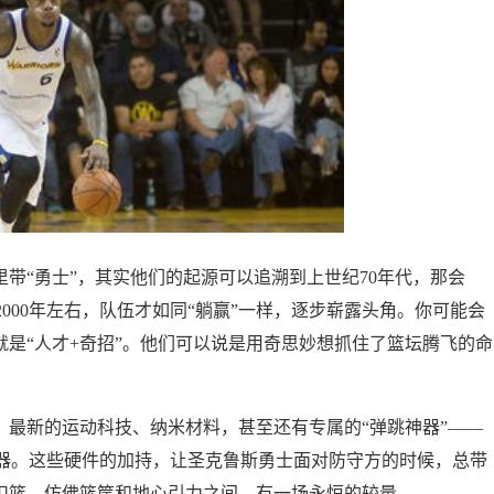
里带“勇士”，其实他们的起源可以追溯到上世纪70年代，那会
000年左右，队伍才如同“躺赢”一样，逐步崭露头角。你可能会
就是“人才+奇招”。他们可以说是用奇思妙想抓住了篮坛腾飞的命
。最新的运动科技、纳米材料，甚至还有专属的“弹跳神器”——
器。这些硬件的加持，让圣克鲁斯勇士面对防守方的时候，总带
的扣篮，仿佛篮筐和地心引力之间，有一场永恒的较量。