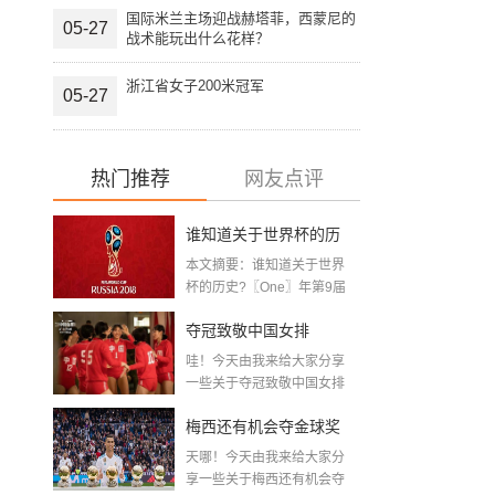
国际米兰主场迎战赫塔菲，西蒙尼的
05-27
战术能玩出什么花样？
浙江省女子200米冠军
05-27
热门推荐
网友点评
谁知道关于世界杯的历
本文摘要：谁知道关于世界
史 「十二月四号世界杯
杯的历史?〖One〗年第9届
世界杯赛—主办...
比赛时间」
夺冠致敬中国女排
哇！今天由我来给大家分享
〖2020关于电影 夺冠 观
一些关于夺冠致敬中国女排
〖2020关于电影...
后感心得体会范文精选5
梅西还有机会夺金球奖
篇〗
天哪！今天由我来给大家分
〖梅老七什么梗〗
享一些关于梅西还有机会夺