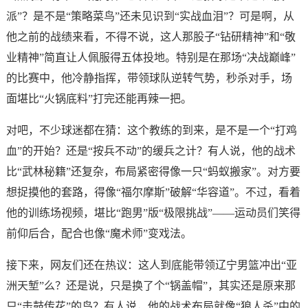
派”？是不是“策略菜鸟”还未见识到“实战血泪”？可是啊，从
他之前的战绩来看，不得不说，这人那股子“钻研精神”和“敬
业精神”简直让人佩服得五体投地。特别是在那场“决战巅峰”
的比赛中，他冷静指挥，带领球队逆转气势，秒杀对手，场
面堪比“火锅底料”打完还能再辣一把。
对吧，不少球迷都在猜：这个教练的到来，是不是一个“打鸡
血”的开始？还是“按兵不动”的缓兵之计？有人说，他的战术
比“武林秘籍”还复杂，布局紧密得像一只“蚂蚁搬家”。对方要
想捉摸他的套路，得像“福尔摩斯”破解“华容道”。不过，看着
他的训练场视频，堪比“跑男”版“极限挑战”——运动员们笑得
前仰后合，配合也像“魔术师”变戏法。
接下来，网友们还在热议：这人到底能带领辽宁男篮冲出“亚
洲天堑”么？还是说，只是换了个“锅盖帽”，其实还是原来那
只“击鼓传花”的鸟？有人说，他的战术布局就像“狼人杀”中的