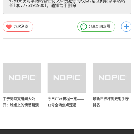
4.如果发现本网站有任何文章侵犯你的权益,请立刻联系本站站
长[QQ:775191930]，通知给予删除
77
次浏览
分享到朋友圈
丁宁刘诗雯绯闻大公
今日CBA赛程一览——
最新世界杯历史射手榜
开：球桌上的情感翻滚
12号全场焦点速递
排名