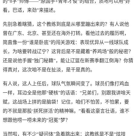
的“8字”师傅——“原国手+青年才俊”的组合，质地可以用“好
看，巴适，来劲”来描述。
先别急着瞎猜，这个教练到底是从哪里蹦出来的？有人说他
曾在广东、北京、甚至还在海外打转。看他过去的履历啊，
简直像一份“谁是卧底”的闯关游戏：表现优异从一线球队成
长，为啥要转战辽宁？这背后是不是藏着“养鸡场”般的秘密？
还是说他手握“独门秘籍”，能让辽篮在新赛季翻江倒海？你猜
得真对，这次咱不是在扯淡，是干是真的。
有人说，这人上任后，球队气氛瞬间变了。球员们像打鸡血
一样，耳边全是他那“硬核”的话语：“兄弟们，别跟我讲啥天
赋，这战场上拼的是脑袋！记住，咱们不怕苦，不怕累，要
的不就是那股‘拼死拼活’的精神嘛。”看看这豪言壮语，谁不
想跟他唠一唠未来的“冠冕”梦？
当然啦，有不少“疑问体”急着跳出来：这教练是不是“炫技