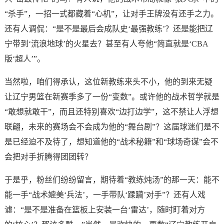
“杀手”，一招一式都藏着“心机”，让对手王牌没有还手之力。
还有人调侃：“是不是最后会成队史‘最强教练’？还是能把辽
宁带到‘流浪地球’的火星去？甚至有人夸他“简直就是‘CBA
版‘超人’”。
当然啦，咱们得承认，这位新教练来头不小，他的到来无疑
让辽宁男篮在新赛季多了一份“变数”。或许他的战术哲学就是
“敢想就敢干”，而且还特别喜欢“边打边学”，这不禁让人浮想
联翩，未来的赛场会不会成为他的“舞台剧”？这届球迷们是不
是已经迫不及待了，想知道他的“战术秘籍”和“球场奇谋”会不
会把对手折腾得团团转？
于是乎，粉丝们纷纷留言，期待着“教练炖汤”的那一天：能不
能一手“战术媲美‘兵法’，一手带队‘蹂躏’对手”？还有人戏
谑：“是不是准备在篮板上安装一台‘雷达’，随时盯着对方