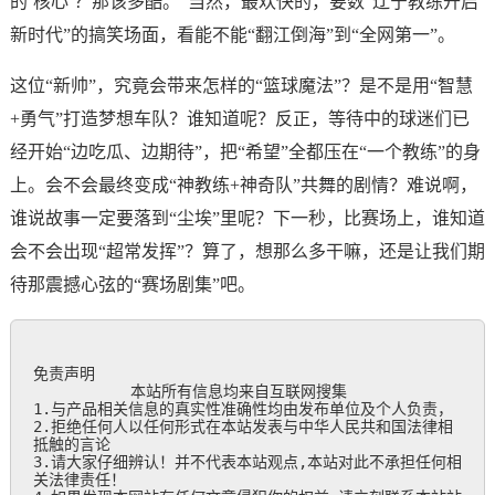
的‘核心’？那该多酷。”当然，最欢快的，要数“辽宁教练开启
新时代”的搞笑场面，看能不能“翻江倒海”到“全网第一”。
这位“新帅”，究竟会带来怎样的“篮球魔法”？是不是用“智慧
+勇气”打造梦想车队？谁知道呢？反正，等待中的球迷们已
经开始“边吃瓜、边期待”，把“希望”全都压在“一个教练”的身
上。会不会最终变成“神教练+神奇队”共舞的剧情？难说啊，
谁说故事一定要落到“尘埃”里呢？下一秒，比赛场上，谁知道
会不会出现“超常发挥”？算了，想那么多干嘛，还是让我们期
待那震撼心弦的“赛场剧集”吧。
免责声明

           本站所有信息均来自互联网搜集

1.与产品相关信息的真实性准确性均由发布单位及个人负责，

2.拒绝任何人以任何形式在本站发表与中华人民共和国法律相
抵触的言论

3.请大家仔细辨认！并不代表本站观点,本站对此不承担任何相
关法律责任！
