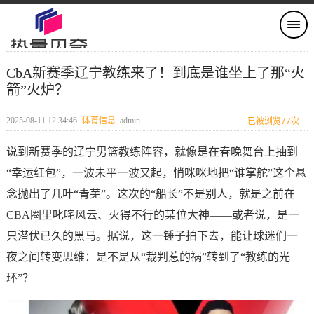
CbA新赛季辽宁教练来了！到底是谁坐上了那“火
箭”火炉？
2025-08-11 12:34:46
体育信息
admin
已被浏览77次
说到新赛季的辽宁男篮教练阵容，就像是在春晚舞台上抽到
“幸运红包”，一波未平一波又起，悄咪咪地把“谁掌舵”这个悬
念抛出了几叶“青芜”。这次的“船长”不是别人，就是之前在
CBA圈里叱咤风云、火得不行的某位大神——或者说，是一
只潜伏已久的黑马。据说，这一锤子拍下去，能让球迷们一
夜之间转变思维：是不是从“裁判惹的祸”转到了“教练的光
环”？