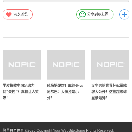
76
次浏览
分享到朋友圈
里皮执教中国足球为
砂糖锅爆炸！摩纳哥 vs
辽宁男篮世界杯冠军阵
何"失控"？真相让人笑
阿尔巴：大份还是小
容大公开！这些超级球
喷！
分？
星谁最帅？
热量贝奇体育
©
2026 Copyright Your WebSite.Some Rights Reserved.