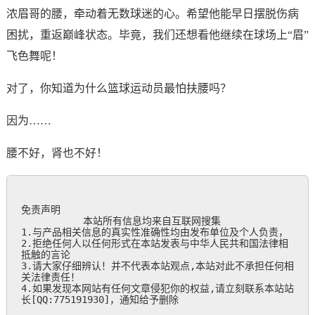
浓眉哥的腰，牵动着无数球迷的心。希望他能早日摆脱伤病
困扰，重返巅峰状态。毕竟，我们还想看他继续在球场上“眉”
飞色舞呢！
对了，你知道为什么篮球运动员最怕扶腰吗？
因为……
腰不好，肾也不好！
免责声明

           本站所有信息均来自互联网搜集

1.与产品相关信息的真实性准确性均由发布单位及个人负责，

2.拒绝任何人以任何形式在本站发表与中华人民共和国法律相
抵触的言论

3.请大家仔细辨认！并不代表本站观点,本站对此不承担任何相
关法律责任！

4.如果发现本网站有任何文章侵犯你的权益,请立刻联系本站站
长[QQ:775191930]，通知给予删除