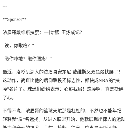
---
**Sponsor**
浓眉哥戴维斯扶腰：一代“腰”王炼成记？
“诶，你瞅啥？”
“瞅你咋地？瞅你腰疼！”
最近，洛杉矶湖人的浓眉哥安东尼·戴维斯又双叒叕扶腰了！
这动作，简直比他的后仰跳投还标志性，都快成NBA的“扶
腰”名片了。球迷们纷纷表示：心疼我眉！这腰啊，真是操碎
了心。
不得不说，浓眉哥的篮球天赋那是杠杠的，不然也不能年纪
轻轻就“眉”名远扬。从进入联盟开始，他就展现出惊人的运动
能力和全面的技术。盖帽、抢断、得分，简直是无所不能。