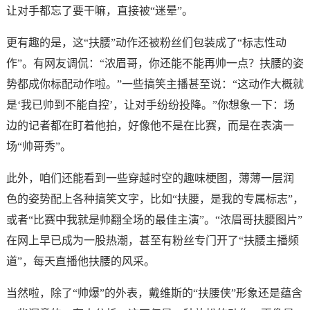
让对手都忘了要干嘛，直接被“迷晕”。
更有趣的是，这“扶腰”动作还被粉丝们包装成了“标志性动
作”。有网友调侃：“浓眉哥，你还能不能再帅一点？扶腰的姿
势都成你标配动作啦。”一些搞笑主播甚至说：“这动作大概就
是‘我已帅到不能自控’，让对手纷纷投降。”你想象一下：场
边的记者都在盯着他拍，好像他不是在比赛，而是在表演一
场“帅哥秀”。
此外，咱们还能看到一些穿越时空的趣味梗图，薄薄一层润
色的姿势配上各种搞笑文字，比如“扶腰，是我的专属标志”，
或者“比赛中我就是帅翻全场的最佳主演”。“浓眉哥扶腰图片”
在网上早已成为一股热潮，甚至有粉丝专门开了“扶腰主播频
道”，每天直播他扶腰的风采。
当然啦，除了“帅爆”的外表，戴维斯的“扶腰侠”形象还是蕴含