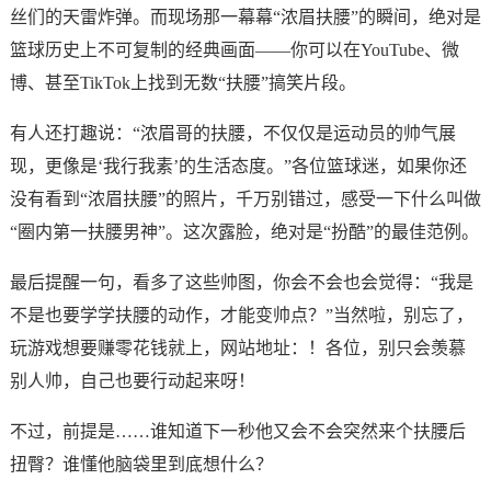
丝们的天雷炸弹。而现场那一幕幕“浓眉扶腰”的瞬间，绝对是
篮球历史上不可复制的经典画面——你可以在YouTube、微
博、甚至TikTok上找到无数“扶腰”搞笑片段。
有人还打趣说：“浓眉哥的扶腰，不仅仅是运动员的帅气展
现，更像是‘我行我素’的生活态度。”各位篮球迷，如果你还
没有看到“浓眉扶腰”的照片，千万别错过，感受一下什么叫做
“圈内第一扶腰男神”。这次露脸，绝对是“扮酷”的最佳范例。
最后提醒一句，看多了这些帅图，你会不会也会觉得：“我是
不是也要学学扶腰的动作，才能变帅点？”当然啦，别忘了，
玩游戏想要赚零花钱就上，网站地址：！各位，别只会羡慕
别人帅，自己也要行动起来呀！
不过，前提是……谁知道下一秒他又会不会突然来个扶腰后
扭臀？谁懂他脑袋里到底想什么？