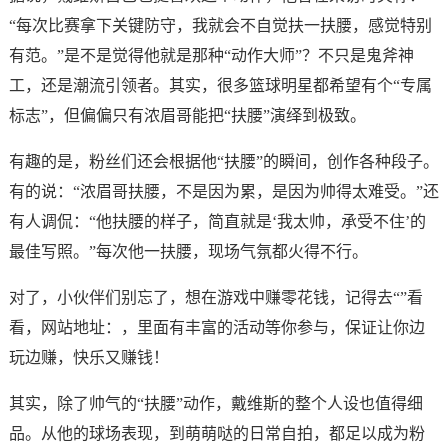
“每次比赛拿下关键防守，我就会不自觉扶一扶腰，感觉特别
有范。”是不是觉得他就是那种“动作大师”？不只是鬼斧神
工，还是潮流引领者。其实，很多篮球明星都希望有个“专属
标志”，但偏偏只有浓眉哥能把“扶腰”演绎到极致。
有趣的是，粉丝们还会根据他“扶腰”的瞬间，创作各种段子。
有的说：“浓眉哥扶腰，不是因为累，是因为帅得太难受。”还
有人调侃：“他扶腰的样子，简直就是‘我太帅，承受不住’的
最佳写照。”每次他一扶腰，现场气氛都火得不行。
对了，小伙伴们别忘了，想在游戏中赚零花钱，记得去“”看
看，网站地址：，里面有丰富的活动等你参与，保证让你边
玩边赚，快乐又赚钱！
其实，除了帅气的“扶腰”动作，戴维斯的整个人设也值得细
品。从他的球场表现，到萌萌哒的日常自拍，都足以成为粉