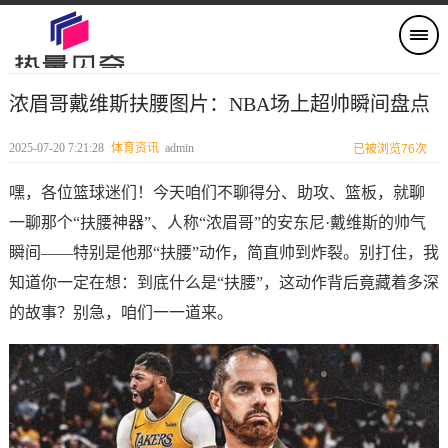
浓眉哥戴维斯扶腰图片：NBA场上超帅瞬间盘点
2025-07-20 7:21:28
体育资讯
admin
已被浏览76次
嘿，各位篮球迷们！今天咱们不聊得分、助攻、篮板，就聊
一聊那个“扶腰神器”、人称“浓眉哥”的安东尼·戴维斯的帅气
瞬间——特别是他那“扶腰”动作，简直帅到炸裂。别打住，我
知道你一定在想：到底什么是“扶腰”，这动作背后竟藏着多深
的故事？别急，咱们一一道来。