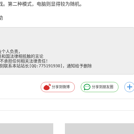
戏。第二种模式，电脑则显得较为随机。
助
个人负责，

和国法律相抵触的言论

不承担任何相关法律责任！

系本站站长[QQ:775191930]，通知给予删除
分享到微博
分享到朋友圈