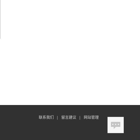
联系我们
|
留言建议
|
网站管理