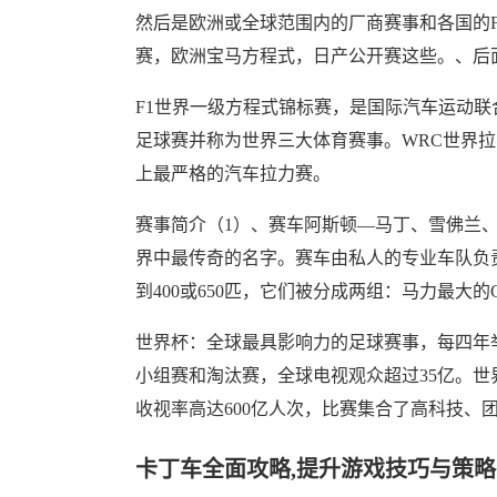
然后是欧洲或全球范围内的厂商赛事和各国的F
赛，欧洲宝马方程式，日产公开赛这些。、后面才
F1世界一级方程式锦标赛，是国际汽车运动联
足球赛并称为世界三大体育赛事。WRC世界拉
上最严格的汽车拉力赛。
赛事简介（1）、赛车阿斯顿—马丁、雪佛兰
界中最传奇的名字。赛车由私人的专业车队负
到400或650匹，它们被分成两组：马力最大的
世界杯：全球最具影响力的足球赛事，每四年
小组赛和淘汰赛，全球电视观众超过35亿。世
收视率高达600亿人次，比赛集合了高科技、
卡丁车全面攻略,提升游戏技巧与策略