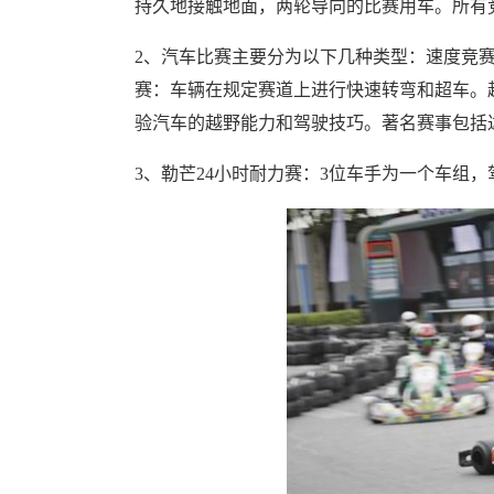
持久地接触地面，两轮导向的比赛用车。所有
2、汽车比赛主要分为以下几种类型：速度竞
赛：车辆在规定赛道上进行快速转弯和超车。
验汽车的越野能力和驾驶技巧。著名赛事包括
3、勒芒24小时耐力赛：3位车手为一个车组