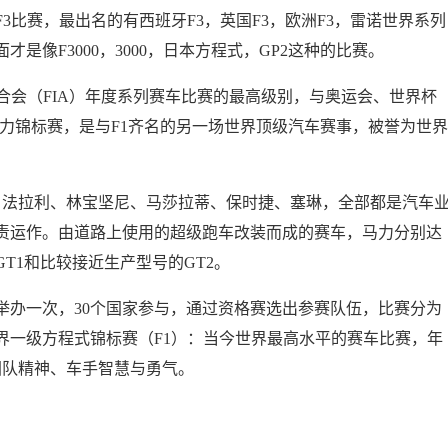
3比赛，最出名的有西班牙F3，英国F3，欧洲F3，雷诺世界系列
是像F3000，3000，日本方程式，GP2这种的比赛。
合会（FIA）年度系列赛车比赛的最高级别，与奥运会、世界杯
力锦标赛，是与F1齐名的另一场世界顶级汽车赛事，被誉为世界
、法拉利、林宝坚尼、马莎拉蒂、保时捷、塞琳，全部都是汽车
责运作。由道路上使用的超级跑车改装而成的赛车，马力分别达
GT1和比较接近生产型号的GT2。
举办一次，30个国家参与，通过资格赛选出参赛队伍，比赛分为
界一级方程式锦标赛（F1）：当今世界最高水平的赛车比赛，年
团队精神、车手智慧与勇气。