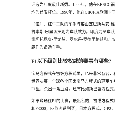
评选为年度最佳新秀。1999年，他在BRSCC
均为首发杆位。1996年，他在CIK/FIA欧
〖伍〗、红牛二队的车手阵容由塞巴斯蒂安·维
鲁本斯·巴里切罗则为车队效力。印度力量车队
维坦托尼奥·里尤兹、罗尔丹·罗德里格兹和吉
森作为备选车手。
F1以下级别比较权威的赛事有哪些?
宝马方程式在初级方程式里，也是非常有名，
世界决赛，全球各个国家宝马方程式的冠军车
F1里，杀出一条血路。还有比如斯巴鲁方程
如果说通往F1的比赛，最出名的，雷诺方程式世
和F3000，F3欧洲系列赛，日本方程式，GP