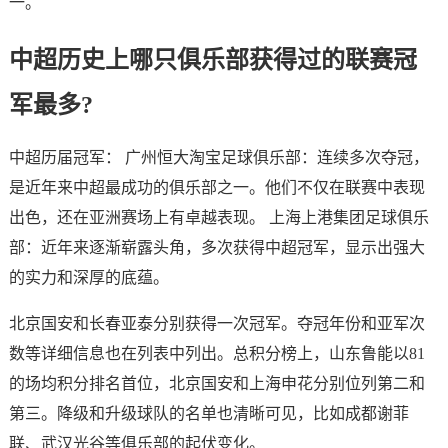
一。
中超历史上哪只俱乐部获得过的联赛冠
军最多?
中超历届冠军： 广州恒大淘宝足球俱乐部：连续多次夺冠，
是近年来中超最成功的俱乐部之一。他们不仅在联赛中表现
出色，还在亚洲赛场上有卓越表现。 上海上港集团足球俱乐
部：近年来逐渐崭露头角，多次获得中超冠军，显示出强大
的实力和深厚的底蕴。
北京国安和长春亚泰分别获得一次冠军。夺冠年份和亚军次
数等详细信息也在列表中列出。总积分榜上，山东鲁能以81
的场均积分排名首位，北京国安和上海申花分别位列第二和
第三。降级和升级球队的名单也清晰可见，比如成都谢菲
联、武汉光谷等俱乐部的起伏变化。