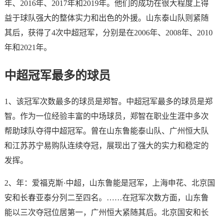
年、2016年、2017年和2019年。他们的成功在很大程度上得
益于球队强大的整体实力和出色的外援。山东泰山队则紧随
其后，获得了4次中超冠军，分别是在2006年、2008年、2010
年和2021年。
中超冠军最多的球员
1、该冠军次数最多的球员是郑智。中超冠军最多的球员是郑
智。作为一位经验丰富的中场球员，郑智在职业生涯中多次
帮助球队夺得中超冠军。曾在山东鲁能泰山队、广州恒大队
和江苏苏宁易购队连续夺冠，展现出了强大的实力和稳定的
发挥。
2、年：爱福克斯·中超，山东鲁能是冠军，上海申花、北京国
安和长春亚泰分列二至四名。……在冠军次数方面，山东鲁
能以三次夺冠位居第一，广州恒大紧随其后。北京国安和长