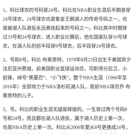
1、科比球衣的号码是24号。科比在NBA职业生涯后半期身穿
24号球衣，24号球衣也是紫金王朝湖人的传奇号码之一，也
是被湖人队退役永远悬挂起来的号码之一。科比高中时期穿
过33号和24号球衣，进入职业比赛后，他在国家队穿10号球
衣，在湖人队的前半段穿8号球衣，后半段穿24号球衣。
2、号和8号。科比·布莱恩特，1978年8月23日出生于美国宾夕
法尼亚州费城，前美国职业篮球运动员，司职得分后卫、小
前锋，绰号“黑曼巴”、“小飞侠”，整个NBA生涯（1996年至
2016年）全部效力于NBA洛杉矶湖人队，是前NBA球员乔·布
莱恩特的儿子。
3、号。科比的职业生涯无疑是辉煌的，一生穿过两个号码8
号和24号，而且都在湖人队退役，属于湖人历史上第一次，
也是NBA历史上第一次。科比从2006年夏从8号更换成24号，