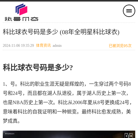
科比球衣号码是多少 (08年全明星科比球衣)
2024-11-06 19:35:29
体育资讯
admin
已被浏览95次
科比球衣号码是多少?
1、号。科比的职业生涯无疑是辉煌的，一生穿过两个号码8
号和24号，而且都在湖人队退役，属于湖人历史上第一次，
也是NBA历史上第一次。科比从2006年夏从8号更换成24号，
意味着科比的自我证明和一种蜕变。最终科比愈发成熟，美
梦成真。