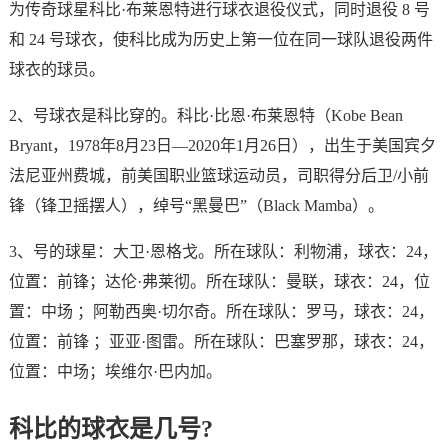
为传奇球星科比·布莱恩特进行球衣退役仪式，同时退役 8 号
和 24 号球衣，使科比成为历史上第一位在同一球队退役两件
球衣的球员。
2、号球衣是科比穿的。科比·比恩·布莱恩特（Kobe Bean
Bryant，1978年8月23日—2020年1月26日），出生于美国宾夕
法尼亚州费城，前美国职业篮球运动员，司职得分后卫/小前
锋（锋卫摇摆人），绰号“黑曼巴”（Black Mamba）。
3、号的球星：大卫·恩格戈。所在球队：利物浦，球衣：24，
位置：前锋；达伦·弗莱彻。所在球队：曼联，球衣：24，位
置：中场 ；阿勒西奥·切尔奇。所在球队：罗马，球衣：24，
位置：前锋 ；亚亚·图雷。所在球队：巴塞罗那，球衣：24，
位置：中场；埃维尔·巴内加。
科比的球衣是几号?