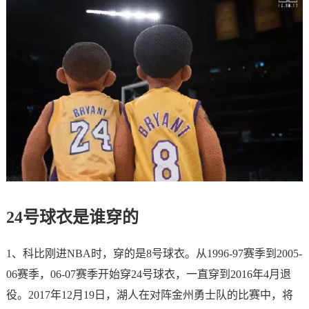
24号球衣是谁穿的
1、科比刚进NBA时，穿的是8号球衣。从1996-97赛季到2005-
06赛季，06-07赛季开始穿24号球衣，一直穿到2016年4月退
役。2017年12月19日，湖人在对阵金州勇士队的比赛中，将