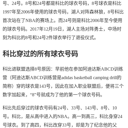
号、24号。8号和24号都是科比的球衣号码，8号球衣是科比
1997年至2006年使用的球衣号码，湖人对阵森林狼，8号科比
首次站在了NBA的赛场上。而24号则是科比2006年至今使用
的球衣号码。2017年12月19日，湖人主场对阵勇士，中场时
刻为科比的8号和24号2件球衣举行了退役仪式。
科比穿过的所有球衣号码
科比进联盟选择8号原因：早前他在参加阿迪达斯ABCD训练
营（阿迪达斯ABCD训练营是adidas basketball camping drill的
简称）穿的球衣是143号，因此在加入职业联盟后，便将三个
数字加起来，“8”号就成为了他的第一个球衣号码。
科比先后穿过的球衣号码有24号、33号、143号、8号、10
号。科比，是从高中进入的NBA。高一到高三，科比身穿24
号球衣。到了高四，科比改穿33号，却是为了纪念他的父